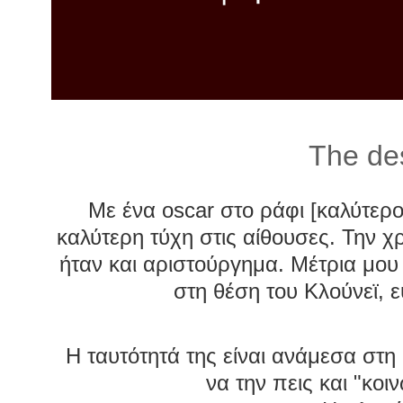
λ
λ
α
γ
ή
The de
Με ένα oscar στο ράφι [καλύτερ
καλύτερη τύχη στις αίθουσες. Την χρ
ήταν και αριστούργημα. Μέτρια μου
στη θέση του Κλούνεϊ, 
Η ταυτότητά της είναι ανάμεσα στ
να την πεις και "κοιν