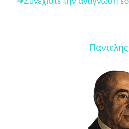
➜Συνεχίστε την ανάγνωση ε
Παντελής