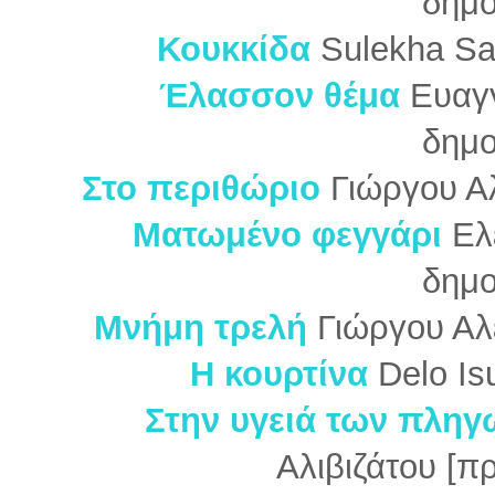
δημο
Κουκκίδα
Sulekha Sa
Έλασσον θέμα
Ευαγγ
δημο
Στο περιθώριο
Γιώργου Α
Ματωμένο φεγγάρι
Ελ
δημο
Μνήμη τρελή
Γιώργου Αλ
Η κουρτίνα
Delo Is
Στην υγειά των πληγ
Αλιβιζάτου [π