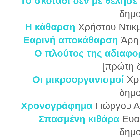
Το σκοτάδι δεν με θέλησε
δημο
Η κάθαρση
Χρήστου Ντικ
Εαρινή αποκάθαρση
Άρη
Ο πλούτος της αδιαφο
[πρώτη 
Οι μικροοργανισμοί
Χρ
δημο
Χρονογράφημα
Γιώργου Α
Σπασμένη κιθάρα
Ευαγ
δημο