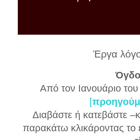
λ
λ
α
γ
ή
Έργα λόγο
Όγδο
Από τον Ιανουάριο το
[
προηγούμ
Διαβάστε ή κατεβάστε –
παρακάτω κλικάροντας το ε