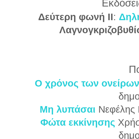
Εκδόσει
Δεύτερη φωνή II
:
Δηλ
Λαγνογκριζοβυθί
Π
Ο χρόνος των ονείρω
δημο
Μη λυπάσαι
Νεφέλης 
Φώτα εκκίνησης
Χρήσ
δημο