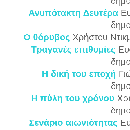
δημο
Ανυπότακτη Δευτέρα
Ευ
δημο
Ο θόρυβος
Χρήστου Ντικ
Τραγανές επιθυμίες
Ευ
δημο
Η δική του εποχή
Γι
δημο
Η πύλη του χρόνου
Χρή
δημο
Σενάριο αιωνιότητας
Ευ