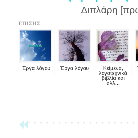
Διπλάρη [πρ
ΕΠΙΣΗΣ
Έργα λόγου
Έργα λόγου
Κείμενα,
λογοτεχνικά
βιβλία και
άλλ...