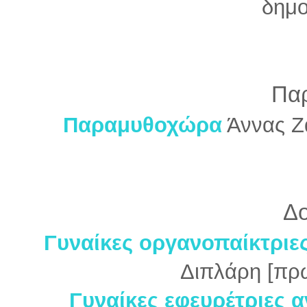
δημο
Πα
Παραμυθοχώρα
Άννας Ζ
Δο
Γυναίκες οργανοπαίκτριες
Διπλάρη [πρ
Γυναίκες εφευρέτριες α