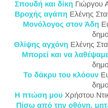
Σπουδή και δίκη
Γιώργου Α
Βροχής αγάπη
Ελένης Στα
Μονόλογος στον Άδη
Ε
δημο
Θλίψης αγχόνη
Ελένης Στ
Μπορεί και να λαθέψαμ
δημο
Το δάκρυ του κλόουν
Ευ
δημο
Η πτώση μου
Χρήστου Ντι
Πίσω από την οθόνη, μητ