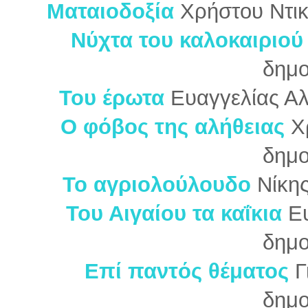
Ματαιοδοξία
Χρήστου Ντι
Νύχτα του καλοκαιριού
δημο
Του έρωτα
Ευαγγελίας Αλ
Ο φόβος της αλήθειας
Χ
δημο
Το αγριολούλουδο
Νίκη
Του Αιγαίου τα καΐκια
Ε
δημο
Επί παντός θέματος
Γ
δημο