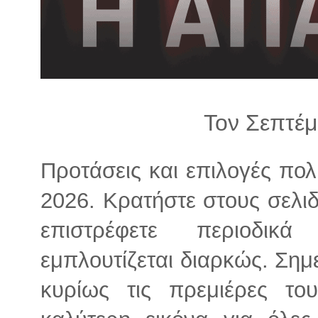
λ
λ
α
γ
ή
Τον Σεπτέμ
Προτάσεις και επιλογές πολ
2026. Κρατήστε στους σελιδ
επιστρέφετε περιοδικ
εμπλουτίζεται διαρκώς. Ση
κυρίως τις πρεμιέρες το