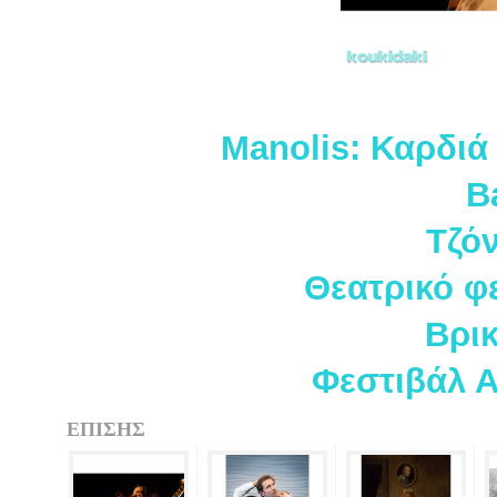
Manolis: Καρδιά
B
Τζό
Θεατρικό φ
Βρι
Φεστιβάλ Α
ΕΠΙΣΗΣ