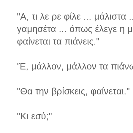
"Α, τι λε ρε φίλε ... μάλιστ
γαμησέτα ... όπως έλεγε η 
φαίνεται τα πιάνεις."
'Έ, μάλλον, μάλλον τα πιάν
"Θα την βρίσκεις, φαίνεται."
"Κι εσύ;"