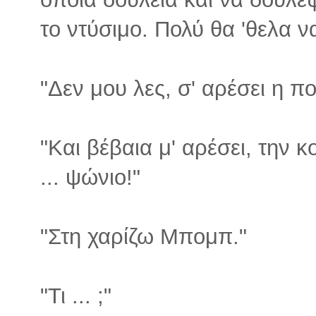
το ντύσιμο. Πολύ θα 'θελα 
"Δεν μου λες, σ' αρέσει η π
"Και βέβαια μ' αρέσει, την κ
... ψώνιο!"
"Στη χαρίζω Μπομπ."
"Τι ... ;"