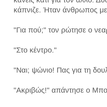
κάπνιζε. Ήταν άνθρωπος με
"Για πού;" τον ρώτησε ο νεα
"Στο κέντρο."
"Ναι; ψώνιο! Πας για τη δουλ
"Ακριβώς!" απάντησε ο Μπ