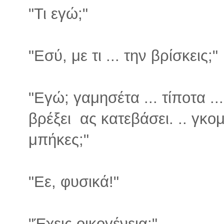
"Τι εγώ;"
"Εσύ, με τι ... την βρίσκεις;"
"Εγώ; γαμησέτα ... τίποτα ...
βρέξει ας κατεβάσει. .. γκο
μπήκες;"
"Εε, φυσικά!"
"Έχεις οικογένεια;"