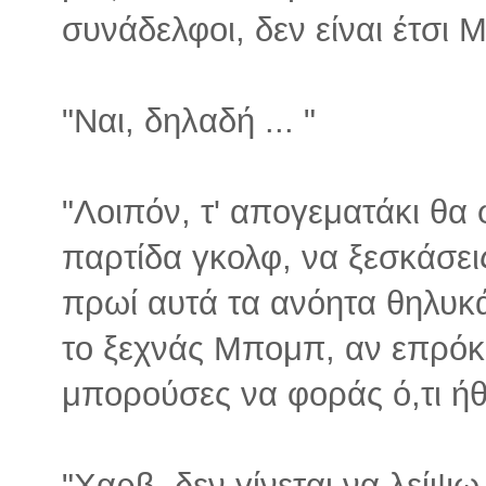
συνάδελφοι, δεν είναι έτσι 
"Ναι, δηλαδή ... "
"Λοιπόν, τ' απογεματάκι θα 
παρτίδα γκολφ, να ξεσκάσει
πρωί αυτά τα ανόητα θηλυκά 
το ξεχνάς Μπομπ, αν επρόκε
μπορούσες να φοράς ό,τι ήθ
"Χαρβ, δεν γίνεται να λείψ