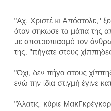
"Αχ, Χριστέ κι Απόστολε," ξ
όταν σήκωσε τα μάτια της α
με αποτροπιασμό τον άνθρ
της, "πήγατε στους χίππηδε
"Όχι, δεν πήγα στους χίππη
ενώ την ίδια στιγμή έγινε κα
"Άλατις, κύριε ΜακΓκρέγκορ