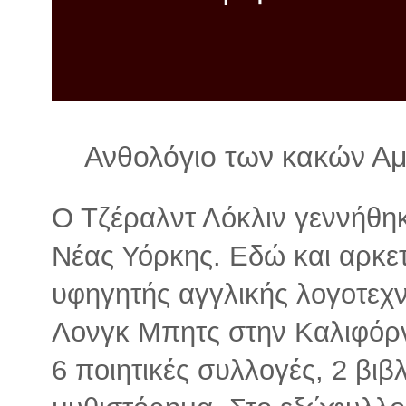
λ
λ
α
γ
ή
Ανθολόγιο των κακών Αμ
Ο Τζέραλντ Λόκλιν γεννήθηκ
Νέας Υόρκης. Εδώ και αρκετ
υφηγητής αγγλικής λογοτεχν
Λονγκ Μπητς στην Καλιφόρν
6 ποιητικές συλλογές, 2 βιβ