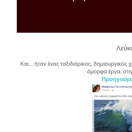
λ
λ
α
γ
ή
Λεύκ
Και... ήταν ένας ταξιδιάρικος, δημιουργικό
όμορφα έργα, στιγμ
Προηγούμε