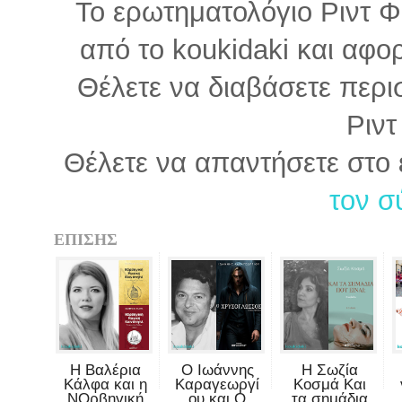
Το ερωτηματολόγιο Ριντ Φ
από το koukidaki και αφο
Θέλετε να διαβάσετε περισ
Ριντ
Θέλετε να απαντήσετε στο
τον σ
ΕΠΙΣΗΣ
Η Βαλέρια
Ο Ιωάννης
Η Σωζία
Κάλφα και η
Καραγεωργί
Κοσμά Και
ΝΟρβηγική
ου και Ο
τα σημάδια