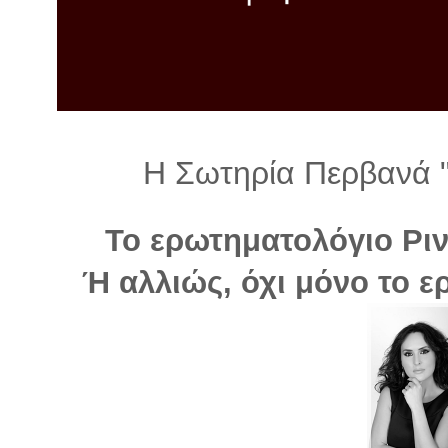
λ
λ
α
γ
ή
Η Σωτηρία Περβανά "
Το ερωτηματολόγιο Ριντ
Ή αλλιώς, όχι μόνο το 