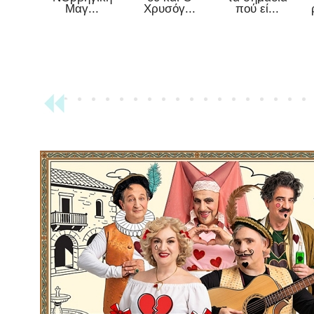
Μαγ...
Χρυσόγ...
πού εί...