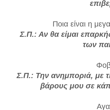
επιβε
Ποια είναι η μεγ
Σ.Π.: Αν θα είμαι επαρκ
των πα
Φοβ
Σ.Π.: Την ανημποριά, με 
βάρους μου σε κά
Αγα