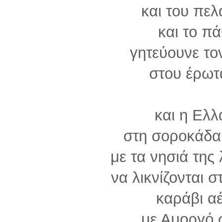
και του πελ
και το π
γητεύουνε το
στου έρωτ
και η Ελλ
στη σοροκάδα 
με τα νησιά της
να λικνίζονται σ
καράβι α
με Αμοργό 