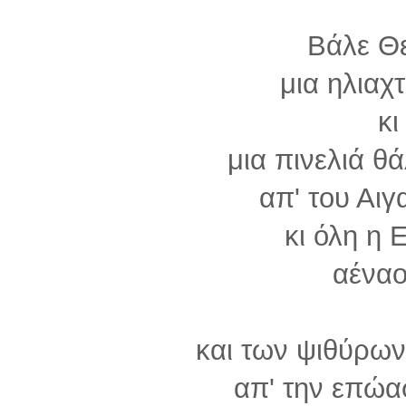
Βάλε Θ
μια ηλιαχτ
κι
μια πινελιά θ
απ' του Αιγ
κι όλη η 
αέναο
και των ψιθύρω
απ' την επώα