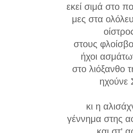
εκεί σιμά στο π
μες στα ολόλευ
οίστρο
στους φλοίσβο
ήχοι ασμάτω
στο λιόξανθο τ
ηχούνε 
κι η αλισά
γέννημα στης α
και στ' 