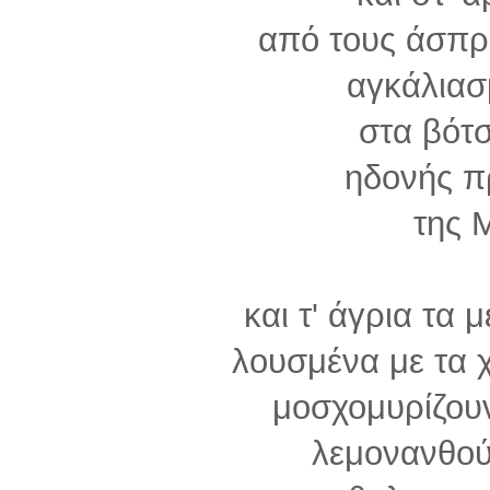
από τους άσπρ
αγκάλιασ
στα βότσ
ηδονής π
της 
και τ' άγρια τα
λουσμένα με τα 
μοσχομυρίζουν
λεμονανθού