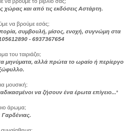
 να βρούμε το βιβλίο σας;
ς χώρας και από τις εκδόσεις Αστάρτη.
με να βρούμε εσάς;
πορία, συμβουλή, μίσος, ενοχή, συγνώμη στα
105612890 - 6937367654
μα του ταιριάζει;
ν τα μηνύματα, αλλά πρώτα το ωραίο ή περίεργο
ξώφυλλο.
ια μουσική;
ταδικασμένοι να ζήσουν ένα έρωτα επίγειο...
*
ιο άρωμα;
:
Γαρδένιας.
 συναίσθημα;