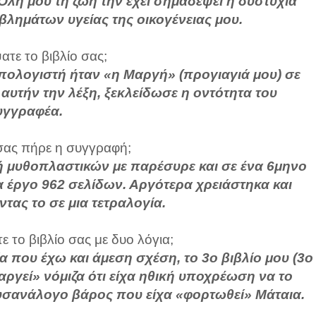
 Όλη μου τη ζωή την έχει σημαδέψει η δυστυχία
ημάτων υγείας της οικογένειας μου.
τε το βιβλίο σας;
πολογιστή ήταν «η Μαργή» (προγιαγιά μου) σε
 αυτήν την λέξη, ξεκλείδωσε η οντότητα του
υγγραφέα.
ας πήρε η συγγραφή;
ή μυθοπλαστικών με παρέσυρε και σε ένα 6μηνο
ένα έργο 962 σελίδων. Αργότερα χρειάστηκα και
τας το σε μια τετραλογία.
 το βιβλίο σας με δυο λόγια;
ία που έχω και άμεση σχέση, το 3ο βιβλίο μου (3ο
αργεί» νόμιζα ότι είχα ηθική υποχρέωση να το
σανάλογο βάρος που είχα «φορτωθεί» Μάταια.