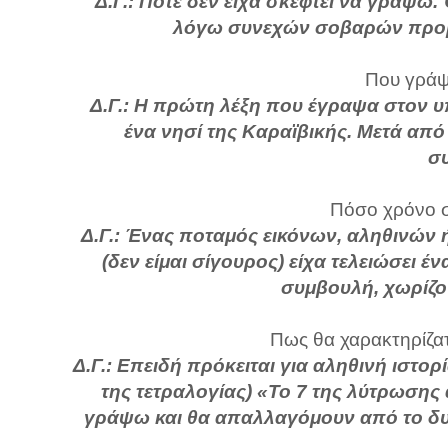
Δ.Γ.: Ποτέ δεν είχα σκεφτεί να γράψω.
λόγω συνεχών σοβαρών προβλ
Που γράψα
Δ.Γ.: Η πρώτη λέξη που έγραψα στον υ
ένα νησί της Καραϊβικής. Μετά από
σ
Πόσο χρόνο σ
Δ.Γ.: Ένας ποταμός εικόνων, αληθινών 
(δεν είμαι σίγουρος) είχα τελειώσει 
συμβουλή, χωρίζον
Πως θα χαρακτηρίζατε
Δ.Γ.: Επειδή πρόκειται για αληθινή ιστορ
της τετραλογίας) «Το 7 της λύτρωσης 
γράψω και θα απαλλαγόμουν από το δυ