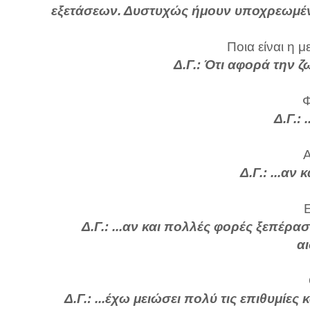
εξετάσεων. Δυστυχώς ήμουν υποχρεωμένο
Ποια είναι η 
Δ.Γ.:
Ότι αφορά την ζ
Φ
Δ.Γ.: 
Α
Δ.Γ.:
...αν 
Ε
Δ.Γ.: ...αν και πολλές φορές ξεπέρ
αι
Δ.Γ.: ...έχω μειώσει πολύ τις επιθυμίες