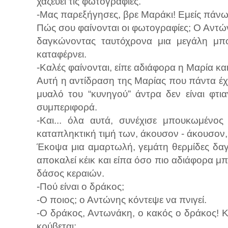
χαζεύει τις φωτογραφίες.
-Μας παρεξήγησες, βρε Μαράκι! Εμείς πάνω
Πώς σου φαίνονται οι φωτογραφίες; Ο Αντών
δαγκώνοντας ταυτόχρονα μια μεγάλη μπο
καταφέρνει.
-Καλές φαίνονται, είπε αδιάφορα η Μαρία κα
Αυτή η αντίδραση της Μαρίας που πάντα έχ
μυαλό του “κυνηγού” άντρα δεν είναι φτια
συμπεριφορά.
-Και... όλα αυτά, συνέχισε μπουκωμένος
καταπληκτική τιμή των, άκουσον - άκουσον
Έκοψα μια αμαρτωλή, γεμάτη θερμίδες δα
αποκαλεί κέικ και είπα όσο πιο αδιάφορα μ
δάσος κεραιών.
-Πού είναι ο δράκος;
-Ο ποιος; ο Αντώνης κόντεψε να πνιγεί.
-Ο δράκος, Αντωνάκη, ο κακός ο δράκος! Κ
κρύβεται;