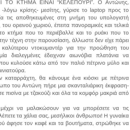
 ΤΟ ΚΤΗΜΑ ΕΙΝΑΙ “ΚΕΛΕΠΟΥΡΙ”. Ο Αντώνης,
α -λόγω κρίσης- μεσίτης, γύρισε το laptop προς το
μία τις αποθηκευμένες στη μνήμη του υπολογιστή
του ορεινού χωριού, έπειτα πανοραμικές και τελικά
 το κτήμα που το περιέβαλλε και το ρυάκι που το
υ την τέχνη στην παρουσίαση, άλλωστε δεν είχε πάρει
 καλύτερου ντοκυμαντέρ για την προώθηση του
μία διαλεγμένες έδειχναν αιωνόβια πλατάνια να
 που κυλούσε κάτω από τον παλιό πέτρινο μύλο και
μινιατούρα.
ν καταρράχτη, θα κάνουμε ένα κιόσκι με πέτρινα
όσωπο του Αντώνη πήρε μια σκανταλιάρικη έκφραση-
 πισίνα με τζακούζι και όλα τα κομφόρ μακριά από
 μέχρι να μαλακώσουν για να μπορέσετε να τις
έπετε τα χάλια σας, μεσήλικοι άνθρωποι! Η γυναίκα
φού άφησε τον καφέ και τα βουτήματα, στρώθηκε να