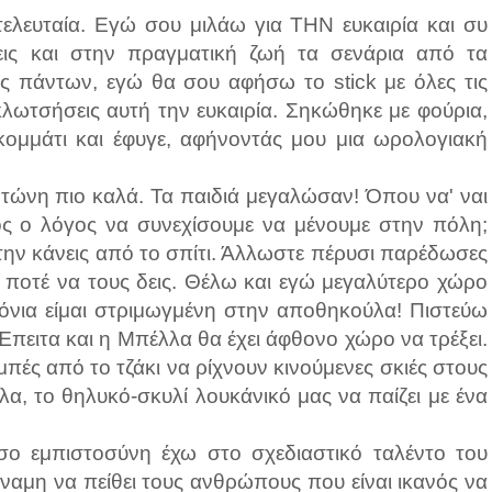
 τελευταία. Εγώ σου μιλάω για ΤΗΝ ευκαιρία και συ
ζεις και στην πραγματική ζωή τα σενάρια από τα
λος πάντων, εγώ θα σου αφήσω το stick με όλες τις
λωτσήσεις αυτή την ευκαιρία. Σηκώθηκε με φούρια,
 κομμάτι και έφυγε, αφήνοντάς μου μια ωρολογιακή
.
τώνη πιο καλά. Τα παιδιά μεγαλώσαν! Όπου να' ναι
ιος ο λόγος να συνεχίσουμε να μένουμε στην πόλη;
την κάνεις από το σπίτι. Άλλωστε πέρυσι παρέδωσες
ς ποτέ να τους δεις. Θέλω και εγώ μεγαλύτερο χώρο
ρόνια είμαι στριμωγμένη στην αποθηκούλα! Πιστεύω
 Έπειτα και η Μπέλλα θα έχει άφθονο χώρο να τρέξει.
ές από το τζάκι να ρίχνουν κινούμενες σκιές στους
λα, το θηλυκό-σκυλί λουκάνικό μας να παίζει με ένα
όσο εμπιστοσύνη έχω στο σχεδιαστικό ταλέντο του
ναμη να πείθει τους ανθρώπους που είναι ικανός να