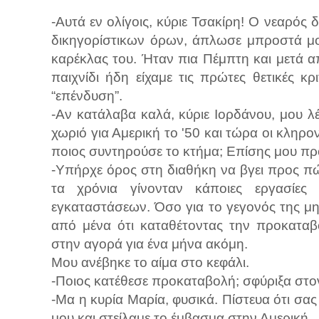
-Αυτά εν ολίγοις, κύριε Τσακίρη! Ο νεαρός
δικηγορίστικων όρων, άπλωσε μπροστά μο
καρέκλας του. Ήταν πια Πέμπτη και μετά α
παιχνίδι ήδη είχαμε τις πρώτες θετικές κ
“επένδυση”.
-Αν κατάλαβα καλά, κύριε Ιορδάνου, μου λ
χωριό για Αμερική το '50 και τώρα οι κληρο
ποιος συντηρούσε το κτήμα; Επίσης μου πρ
-Υπήρχε όρος στη διαθήκη να βγει προς πώ
τα χρόνια γίνονταν κάποιες εργασίες
εγκαταστάσεων. Όσο για το γεγονός της μ
από μένα ότι καταθέτοντας την προκαταβ
στην αγορά για ένα μήνα ακόμη.
Μου ανέβηκε το αίμα στο κεφάλι.
-Ποιος κατέθεσε προκαταβολή; σφύριξα στο
-Μα η κυρία Μαρία, φυσικά. Πίστευα ότι σα
μου και στείλαμε το έμβασμα στην Αμερική.