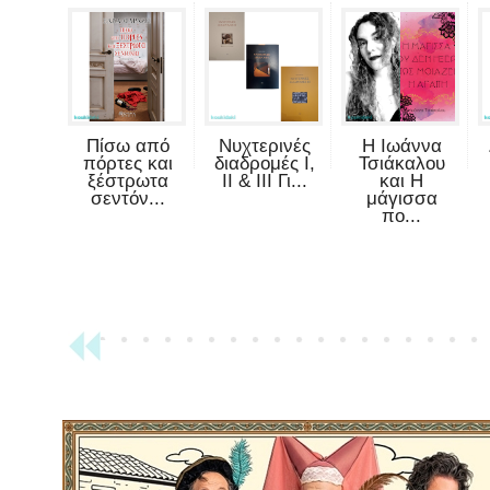
Πίσω από
Νυχτερινές
Η Ιωάννα
πόρτες και
διαδρομές Ι,
Τσιάκαλου
ξέστρωτα
ΙΙ & ΙΙΙ Γι...
και Η
σεντόν...
μάγισσα
πο...