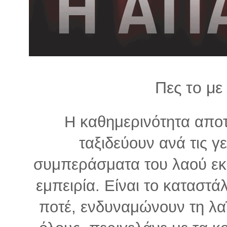
λ
λ
α
γ
ή
Πες το με
Η καθημερινότητα απο
ταξιδεύουν ανά τις γ
συμπεράσματα του λαού εκφ
εμπειρία. Είναι το καταστά
ποτέ, ενδυναμώνουν τη λα