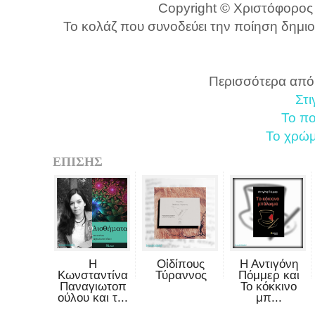
Copyright © Χριστόφορος Τ
Το κολάζ που συνοδεύει την ποίηση δημιο
Περισσότερα από
Στι
Το πο
Το χρώμ
ΕΠΙΣΗΣ
Η
Οἰδίπους
Η Αντιγόνη
Κωνσταντίνα
Τύραννος
Πόμμερ και
Παναγιωτοπ
Το κόκκινο
ούλου και τ...
μπ...