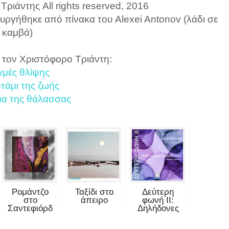
ριάντης All rights reserved, 2016
υργήθηκε από πίνακα του Alexei Antonov (λάδι σε
καμβά)
 τον Χριστόφορο Τριάντη:
γμές θλίψης
τάμι της ζωής
α της θάλασσας
Ρομάντζο
Ταξίδι στο
Δεύτερη
στο
άπειρο
φωνή II:
Σαντεφιόρδ
Δηλήδονες