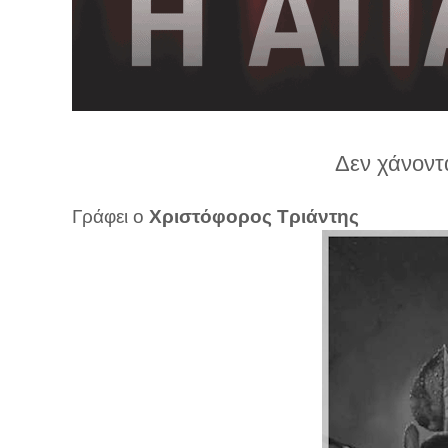
λ
λ
α
γ
ή
Δεν χάνοντ
Γράφει ο
Χριστόφορος Τριάντης