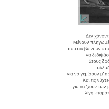
Δεν χάνοντ
Μένουν πληγωμέν
που ανεβαίνουν στ
να ξεδιψάσ
Στους δρ
αλλάζ
για να γεμίσουν μ’ α
Και τις νύχτ
για να ‘χουν των
λίγη -παρα