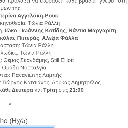
θα προλάβει να εκφράσει· κάθε βραδιά “γνέφει” στη
γμών της.
τερίνα Αγγελάκη-Ρουκ
κηνοθεσία: Τώνια Ράλλη
η
,
Ιώκο - Ιωάννης Κοτίδης
,
Νάντια Μαργαρίτη
,
ικόλας Πιπεράς
,
Αλεξία Φάλλα
τάσταση: Τώνια Ράλλη
ελωδίες: Τώνια Ράλλη
Θέμος Σκανδάμης, Still Elliott
: Ομάδα Νοσταλγία
ντεο: Παναγιώτης Λαμπής
: Γιώργος Κατσιάνος, Λουκάς Δημητρέλος
κάθε
Δευτέρα
και
Τρίτη
στις
21:00
*
ho (Ηχώ)