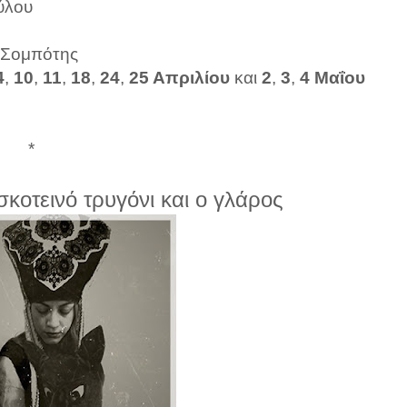
ύλου
 Σομπότης
4
,
10
,
11
,
18
,
24
,
25 Απριλίου
και
2
,
3
,
4 Μαΐου
*
κοτεινό τρυγόνι και ο γλάρος