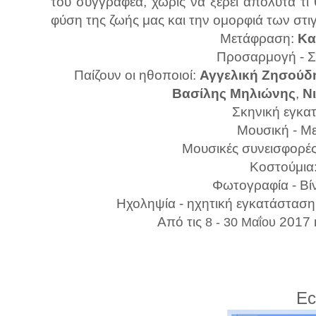
του συγγραφέα, χωρίς να ξέρει απόλυτα τι 
φύση της ζωής μας και την ομορφιά των στι
Μετάφραση:
Κα
Προσαρμογή - Σ
Παίζουν οι ηθοποιοί:
Αγγελική Ζησούδ
Βασίλης Μηλιώνης
,
Ν
Σκηνική εγκα
Μουσική - Μ
Μουσικές συνεισφορές: 
Κοστούμια
Φωτογραφία - Βί
Ηχοληψία - ηχητική εγκατάσταση
Από τις
2017 
8 - 30 Μαΐου
Ec