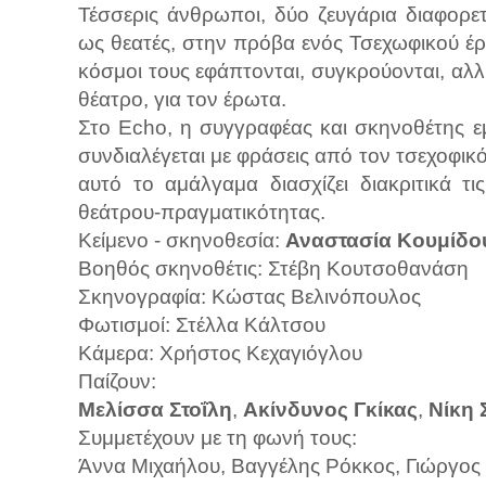
Τέσσερις άνθρωποι, δύο ζευγάρια διαφορετ
ως θεατές, στην πρόβα ενός Τσεχωφικού έργ
κόσμοι τους εφάπτονται, συγκρούονται, αλ
θέατρο, για τον έρωτα.
Στο Echo, η συγγραφέας και σκηνοθέτης ε
συνδιαλέγεται με φράσεις από τον τσεχοφικ
αυτό το αμάλγαμα διασχίζει διακριτικά τι
θεάτρου-πραγματικότητας.
Κείμενο - σκηνοθεσία:
Αναστασία Κουμίδο
Βοηθός σκηνοθέτις: Στέβη Κουτσοθανάση
Σκηνογραφία: Κώστας Βελινόπουλος
Φωτισμοί: Στέλλα Κάλτσου
Κάμερα: Χρήστος Κεχαγιόγλου
Παίζουν:
Μελίσσα Στοΐλη
,
Ακίνδυνος Γκίκας
,
Νίκη 
Συμμετέχουν με τη φωνή τους:
Άννα Μιχαήλου, Βαγγέλης Ρόκκος, Γιώργος