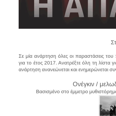
λ
λ
α
γ
ή
Σ
Σε μία ανάρτηση όλες οι παραστάσεις του
για το έτος 2017. Ανατρέξτε όλη τη λίστα γι
ανάρτηση ανανεώνεται και ενημερώνεται συ
Ονέγκιν / μελω
Βασισμένο στο έμμετρο μυθιστόρημα