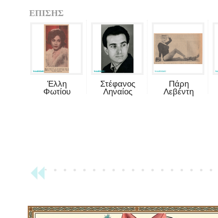
ΕΠΙΣΗΣ
Έλλη
Στέφανος
Πάρη
Φωτίου
Ληναίος
Λεβέντη