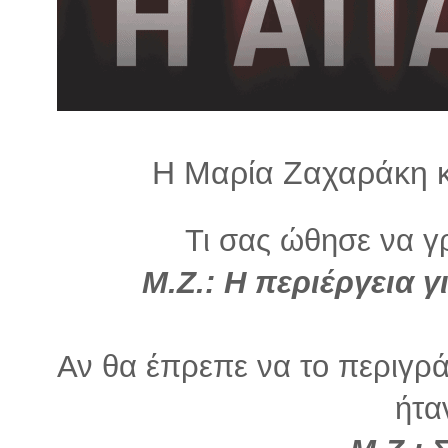
λ
λ
α
γ
ή
Η Μαρία Ζαχαράκη 
Τι σας ώθησε να γρ
Μ.Ζ.: Η περιέργεια γ
Αν θα έπρεπε να το περιγρά
ήτα