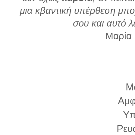
μια κβαντική υπέρθεση μπο
σου και αυτό λ
Μαρία
Μ
Α
μφ
Υ
π
Ρ
ευ