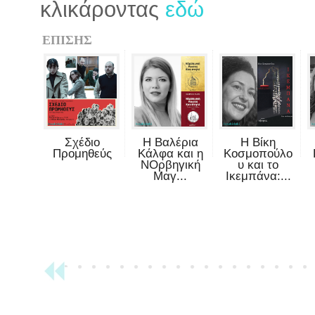
κλικάροντας
εδώ
ΕΠΙΣΗΣ
Σχέδιο
Η Βαλέρια
Η Βίκη
Προμηθεύς
Κάλφα και η
Κοσμοπούλο
ΝΟρβηγική
υ και το
Μαγ...
Ικεμπάνα:...