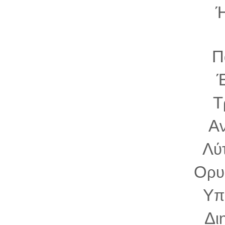
Π
Τ
Α
Λ
ύ
Ο
ρυ
Υ
π
Δ
ι