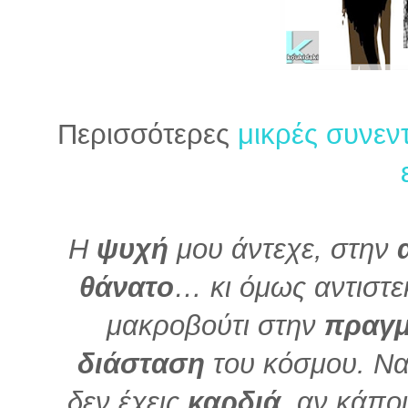
Περισσότερες
μικρές συνεν
Η
ψυχή
μου άντεχε, στην
θάνατο
… κι όμως αντιστ
μακροβούτι στην
πραγμ
διάσταση
του κόσμου. Να
δεν έχεις
καρδιά
, αν κάπο