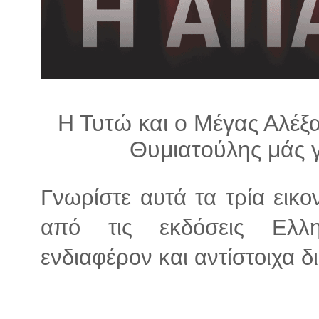
λ
λ
α
γ
ή
Η Τυτώ και ο Μέγας Αλέξα
Θυμιατούλης μάς γ
Γνωρίστε αυτά τα τρία εικο
από τις εκδόσεις Ελλην
ενδιαφέρον και αντίστοιχα δι