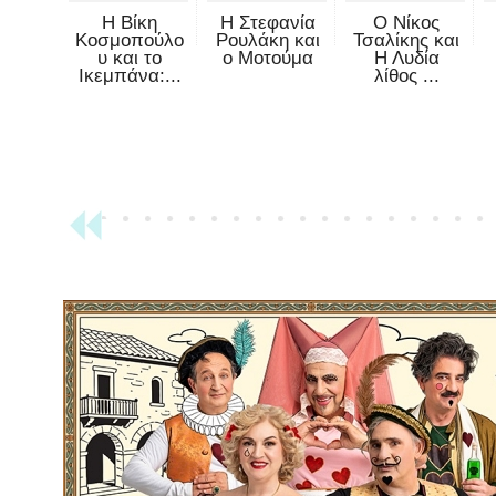
Η Βίκη
Η Στεφανία
Ο Νίκος
Κοσμοπούλο
Ρουλάκη και
Τσαλίκης και
υ και το
ο Μοτούμα
Η Λυδία
Ικεμπάνα:...
λίθος ...