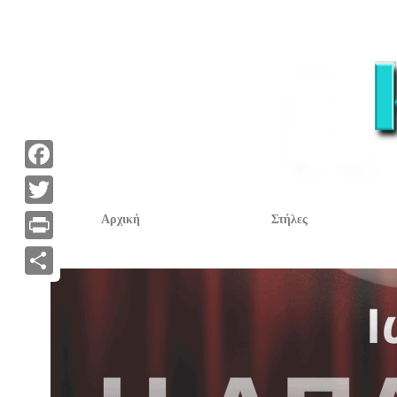
F
a
T
Αρχική
Στήλες
c
w
P
e
i
r
Α
b
t
i
ν
o
t
n
τ
o
e
t
α
k
r