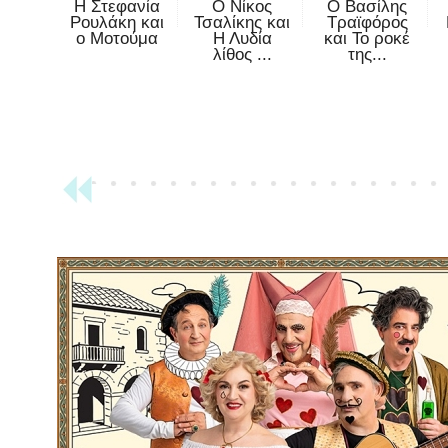
Η Στεφανία
Ο Νίκος
Ο Βασίλης
Ρουλάκη και
Τσαλίκης και
Τραϊφόρος
ο Μοτούμα
Η Λυδία
και Το ροκέ
λίθος ...
της...