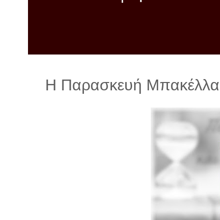
λ
λ
α
γ
ή
Η Παρασκευή Μπακέλλα Π