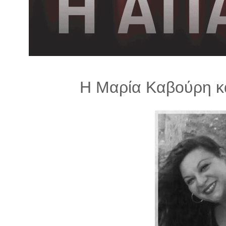
λ
λ
α
γ
ή
Η Μαρία Καβούρη κα