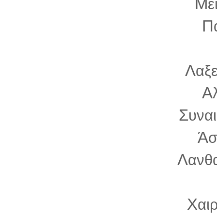
Μ
ε
Π
Λ
αξ
Α
Σ
υνα
Ά
σ
Λ
ανθα
Χ
αι