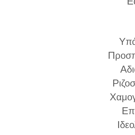
Ε
Υ
π
Π
ροσ
Α
δ
Ρ
ιζο
Χ
αμο
Ε
π
Ι
δεο