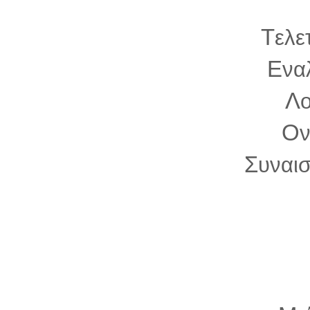
Τ
ελε
Ε
να
Λ
Ο
Σ
υναι