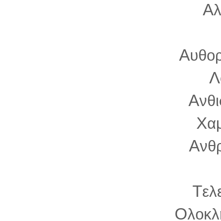
Α
λ
Α
υθορ
Λ
Α
νθ
Χ
α
Α
νθ
Τ
ελ
Ο
λοκλ