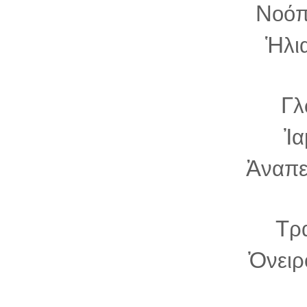
Ν
οόπ
Ἡ
λι
Γ
λ
Ἰ
α
Ἀ
ναπε
Τ
ρ
Ὀ
νει