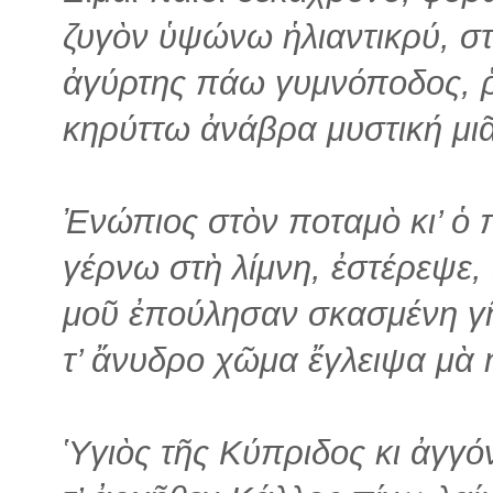
ζυγὸν ὑψώνω ἡλιαντικρύ, σ
ἀγύρτης πάω γυμνόποδος,
κηρύττω ἀνάβρα μυστική μι
Ἐνώπιος στὸν ποταμὸ κι’ ὁ 
γέρνω στὴ λίμνη, ἐστέρεψε,
μοῦ ἐπούλησαν σκασμένη γῆ
τ’ ἄνυδρο χῶμα ἔγλειψα μὰ 
Ὑγιὸς τῆς Κύπριδος κι ἀγγόν