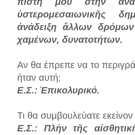
πίστη μου στὴν ἀναδ
ὑστερομεσαιωνικῆς δ
ἀνάδειξη ἄλλων δρόμων 
χαμένων, δυνατοτήτων.
Αν θα έπρεπε να το περιγρά
ήταν αυτή;
Ε.Σ.: Ἐπικολυρικό.
Τι θα συμβουλεύατε εκείνον 
Ε.Σ.: Πλὴν τῆς αἰσθητι