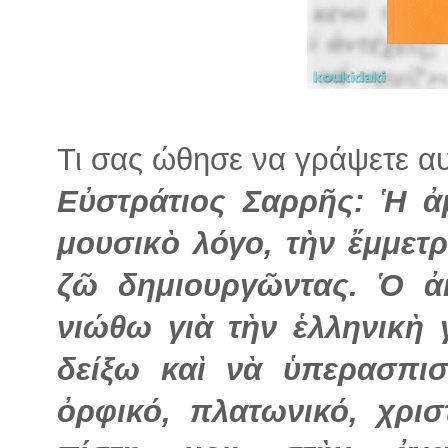
Τι σας ώθησε να γράψετε αυτ
Εὐστράτιος Σαρρῆς: Ἡ ἀ
μουσικὸ λόγο, τὴν ἔμμετ
ζῶ δημιουργῶντας. Ὁ ἀ
νιώθω γιὰ τὴν ἑλληνικὴ
δείξω καὶ νὰ ὑπερασπι
ὀρφικό, πλατωνικό, χρισ