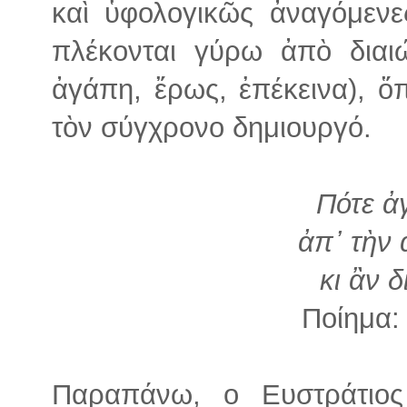
καὶ ὑφολογικῶς ἀναγόμενε
πλέκονται γύρω ἀπὸ διαιώ
ἀγάπη, ἔρως, ἐπέκεινα), 
τὸν σύγχρονο δημιουργό.
Πότε ἀ
ἀπ᾽ τὴν 
κι ἂν 
Ποίημα
Παραπάνω, ο Ευστράτιος