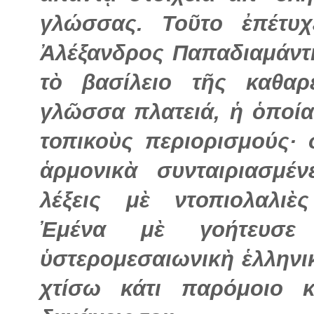
γλώσσας. Τοῦτο ἐπέτυ
Ἀλέξανδρος Παπαδιαμάντ
τὸ βασίλειο τῆς καθαρ
γλῶσσα πλατειά, ἡ ὁποία
τοπικοὺς περιορισμούς· 
ἁρμονικὰ συνταιριασμέ
λέξεις μὲ ντοπιολαλι
Ἐμένα
μὲ
γοήτευσ
ὑστερομεσαιωνικὴ ἑλληνι
χτίσω κάτι παρόμοιο κ