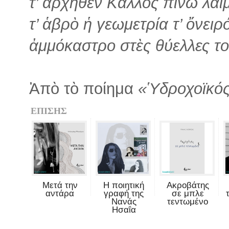
τ’ ἀρχῆθεν Κάλλος πίνω λαί
τ’ ἁβρὸ ἡ γεωμετρία τ’ ὄνειρ
ἀμμόκαστρο στὲς θύελλες τ
Ἀπὸ τὸ ποίημα
«Ὑδροχοϊκό
ΕΠΙΣΗΣ
Μετά την
Η ποιητική
Ακροβάτης
αντάρα
γραφή της
σε μπλε
Νανάς
τεντωμένο
Ησαΐα