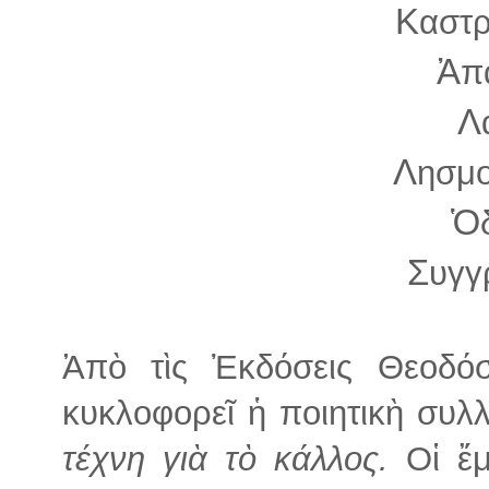
Κ
αστ
Ἀ
π
Λ
Λ
ησμο
Ὁ
Σ
υγ
Ἀπὸ τὶς Ἐκδόσεις Θεοδό
κυκλοφορεῖ ἡ ποιητικὴ συλ
τέχνη γιὰ τὸ κάλλος.
Οἱ ἔμ