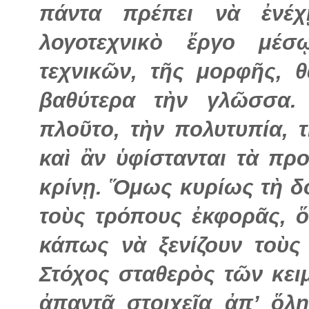
πάντα πρέπει νὰ ἐνέ
λογοτεχνικὸ ἔργο μέσ
τεχνικῶν, τῆς μορφῆς, 
βαθύτερα τὴν γλῶσσα. 
πλοῦτο, τὴν πολυτυπία, 
καὶ ἂν ὑφίστανται τὰ π
κρίνῃ. Ὅμως κυρίως τὴ δο
τοὺς τρόπους ἐκφορᾶς, 
κάπως νὰ ξενίζουν τοὺς
Στόχος σταθερὸς τῶν κε
ἀπαντᾷ στοιχεῖα ἀπ’ ὅλη