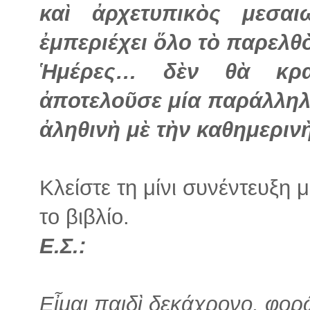
καὶ ἀρχετυπικὸς μεσα
ἐμπεριέχει ὅλο τὸ παρελθὸ
Ἡμέρες… δὲν θὰ κρα
ἀποτελοῦσε μία παράλληλη
ἀληθινὴ μὲ τὴν καθημεριν
Κλείστε τη μίνι συνέντευξη
το βιβλίο.
Ε.Σ.:
Εἶμαι παιδὶ δεκάχρονο, φορ