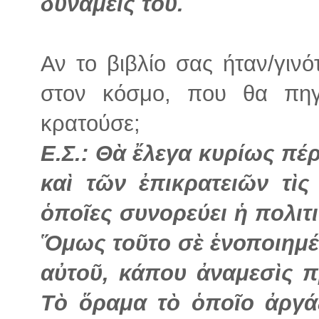
δυνάμεις του.
Αν το βιβλίο σας ήταν/γινό
στον κόσμο, που θα πηγ
κρατούσε;
Ε.Σ.: Θὰ ἔλεγα κυρίως πέ
καὶ τῶν ἐπικρατειῶν τὶς
ὁποῖες συνορεύει ἡ πολιτ
Ὅμως τοῦτο σὲ ἑνοποιημέ
αὐτοῦ, κάπου ἀναμεσὶς π
Τὸ ὅραμα τὸ ὁποῖο ἀργά