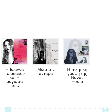
Η Ιωάννα
Μετά την
Η ποιητική
Τσιάκαλου
αντάρα
γραφή της
και Η
Νανάς
μάγισσα
Ησαΐα
πο...