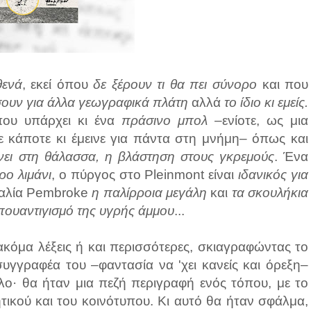
θενά
, εκεί όπου
δε ξέρουν τι θα πει σύνορο
και που
σουν για άλλα γεωγραφικά πλάτη
αλλά
το ίδιο κι εμείς.
που υπάρχει κι ένα
πράσινο μπολ
–ενίοτε, ως μια
 κάποτε κι έμεινε για πάντα στη μνήμη– όπως και
νει
στη θάλασσα, η βλάστηση στους γκρεμούς
. Ένα
ρο λιμάνι
, ο πύργος στο Pleinmont είναι
ιδανικός για
αλία Pembroke
η παλίρροια μεγάλη
και
τα σκουλήκια
πουαντιγισμό της υγρής άμμου
...
ακόμα λέξεις ή και περισσότερες, σκιαγραφώντας το
συγγραφέα του –φαντασία να 'χει κανείς και όρεξη–
λλο· θα ήταν μια πεζή περιγραφή ενός τόπου, με το
τικού και του κοινότυπου. Κι αυτό θα ήταν σφάλμα,