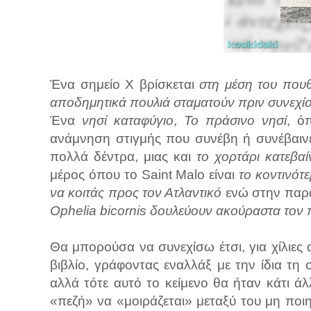
Ένα σημείο Χ βρίσκεται
στη μέση του που
αποδημητικά πουλιά σταματούν πριν συνεχί
Ένα
νησί καταφύγιο
,
Το πράσινο νησί
, ό
ανάμνηση στιγμής που συνέβη ή συνέβαινε
πολλά δέντρα, μιας και
το χορτάρι κατεβαί
μέρος όπου το Saint Malo είναι
το κοντινότε
να κοιτάς προς τον Ατλαντικό
ενώ στην παρ
Ophelia bicornis δουλεύουν ακούραστα τον 
Θα μπορούσα να συνεχίσω έτσι, για χίλιες 
βιβλίο, γράφοντας εναλλάξ με την ίδια τη 
αλλά τότε αυτό το κείμενο θα ήταν κάτι ά
«πεζή» να «μοιράζεται» μεταξύ του μη ποιη