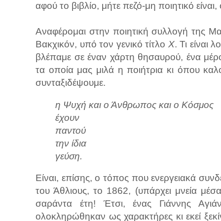
αφού το βιβλίο, μήτε πεζό-μη ποιητικό είναι,
Αναφέρομαι στην ποιητική συλλογή της Μα
Βακχικόν, υπό τον γενικό τίτλο
Χ
. Τι είναι 
βλέπαμε σε έναν χάρτη θησαυρού, ένα μέρ
τα οποία μας μιλά η ποιήτρια κι όπου κ
συνταξιδέψουμε.
η Ψυχή και ο Άνθρωπος και ο Κόσμος
έχουν
παντού
την ίδια
γεύση.
Είναι, επίσης, ο τόπος που ενεργειακά συν
του Άθλιους, το 1862, (υπάρχει μνεία μέσ
σαράντα έτη! Έτσι, ένας Γιάννης Αγιάν
ολοκληρώθηκαν ως χαρακτήρες κι εκεί ξεκ