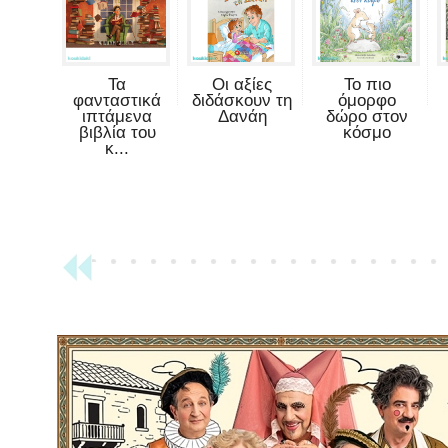
Τα
Οι αξίες
Το πιο
φανταστικά
διδάσκουν τη
όμορφο
ιπτάμενα
Δανάη
δώρο στον
βιβλία του
κόσμο
κ...