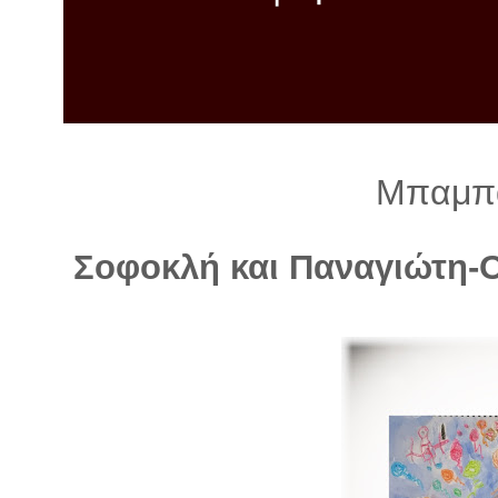
λ
λ
α
γ
ή
Μπαμπά
Σοφοκλή και Παναγιώτη-