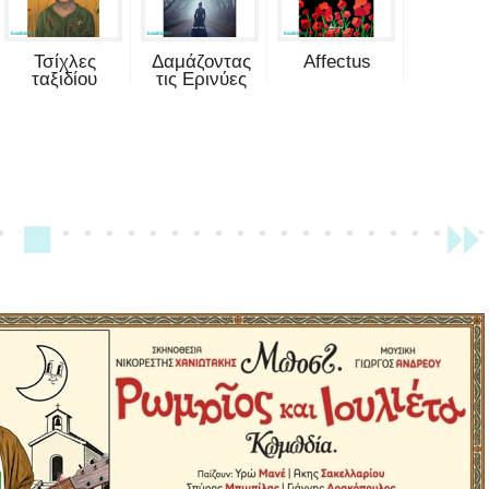
Τσίχλες
Δαμάζοντας
Affectus
ταξιδίου
τις Ερινύες