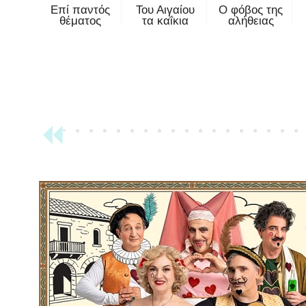
Επί παντός
Του Αιγαίου
Ο φόβος της
θέματος
τα καΐκια
αλήθειας