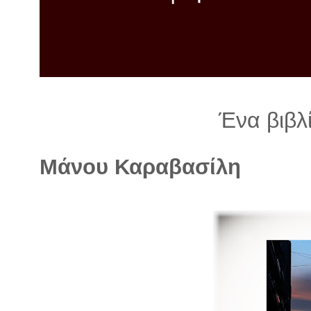
λ
λ
α
γ
ή
Ένα βιβλ
Μάνου Καραβασίλη