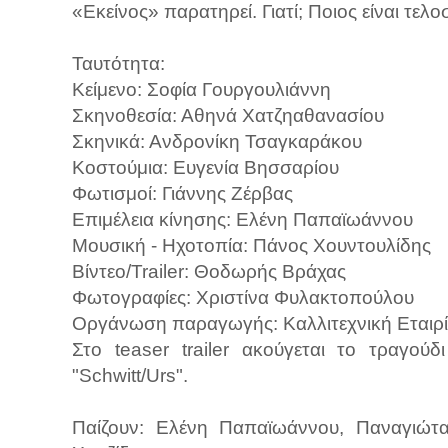
«Εκείνος» παρατηρεί. Γιατί; Ποιος είναι τελ
Ταυτότητα:
Κείμενο: Σοφία Γουργουλιάννη
Σκηνοθεσία: Αθηνά Χατζηαθανασίου
Σκηνικά: Ανδρονίκη Τσαγκαράκου
Κοστούμια: Ευγενία Βησσαρίου
Φωτισμοί: Γιάννης Ζέρβας
Επιμέλεια κίνησης: Ελένη Παπαϊωάννου
Μουσική - Ηχοτοπία: Πάνος Χουντουλίδης
Βίντεο/Trailer: Θοδωρής Βράχας
Φωτογραφίες: Χριστίνα Φυλακτοπούλου
Οργάνωση παραγωγής: Καλλιτεχνική Εταιρ
Στο teaser trailer ακούγεται το τραγο
"Schwitt/Urs".
Παίζουν: Ελένη Παπαϊωάννου, Παναγιώτ