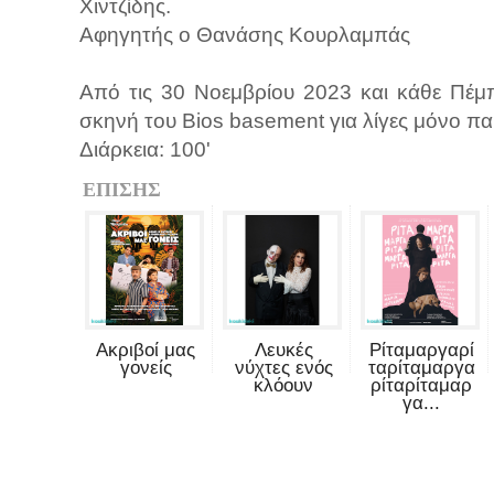
Χιντζίδης.
Αφηγητής ο Θανάσης Κουρλαμπάς
Από τις 30 Νοεμβρίου 2023 και κάθε Πέμ
σκηνή του Bios basement για λίγες μόνο πα
Διάρκεια: 100'
ΕΠΙΣΗΣ
Ακριβοί μας
Λευκές
Ρίταμαργαρί
γονείς
νύχτες ενός
ταρίταμαργα
κλόουν
ρίταρίταμαρ
γα...