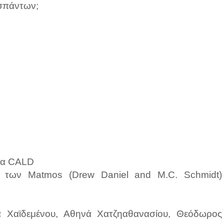
οσπάντων;
ία CALD
ύδι των Matmos (Drew Daniel and M.C. Schmidt)
α Χαϊδεμένου, Αθηνά Χατζηαθανασίου, Θεόδωρος