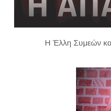
λ
λ
α
γ
ή
Η Έλλη Συμεών κα