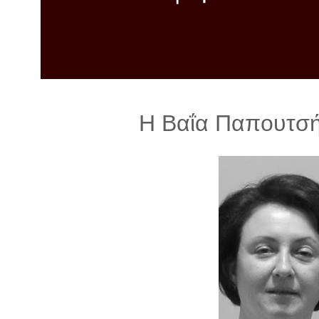
λ
λ
α
γ
ή
Η Βαΐα Παπουτσή 