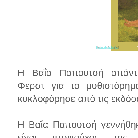
Η Βαΐα Παπουτσή απάντη
Φερστ για το μυθιστόρη
κυκλοφόρησε από τις εκδόσ
Η Βαΐα Παπουτσή γεννήθη
είναι πτυχιούχος της