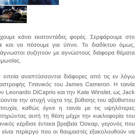
 έχουμε κάνει εκατοντάδες φορές. Σερφάρουμε στο
 και να πέσουμε για ύπνο. Το διαδίκτυο όμως,
υ άγνωστοι συζητούν με αγνώστους διάφορα θέματα
ομωσίας.
την οποία αναπτύσσονται διάφορες από τις εν λόγω
αταστροφής
Τιτανικός
του James Cameron. Η ταινία
 Leonardo DiCaprio και την Kate Winslet, ως Jack
τεύονται την ατυχή νύχτα της βύθισης του αβύθιστου
πιτυχία, καθώς έγινε η ταινία με τις υψηλότερες
ατηρώντας αυτή τη θέση μέχρι την κυκλοφορία του
ανικός
κέρδισε έντεκα βραβεία Όσκαρ, γεγονός που
εν είναι περίεργο που οι θαυμαστές εξακολουθούν να