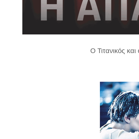
λ
λ
α
γ
ή
Ο Τιτανικός και