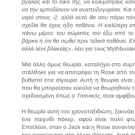
βγάλεις και το δικό της, να κολυμπήσεις κά
να την εμποδίσουν να αναποδογυρίσει. Και 
νερό στους -2, αλλά αυτό θα σου πάρει πέν
σχεδία θα έχεις ήδη πεθάνει. Η καλύτερη ε
πάνω μέρος του σώματός του έξω από το 
βάρκα ή ότι θα σωθεί πριν τελικά πεθάνει. Εί
αλλά λένε βλακείες»
, λέει για τους Mythbuste
Μία άλλη όμως θεωρία, καταλήγει στο συμπ
στάλθηκε για να αποτρέψει τη Rose από το 
βυθιστεί στα σίγουρα. Αυτή η θεωρία είνα
που θα μπορούσαν εύκολα να θεωρηθούν τεχ
σχεδιασμένη όπως ο
Τιτανικός
, είναι αμφίβ
Η θεωρία αυτή του χρονοταξιδιώτη, ξεκινάει μ
ένα παιχνίδι πόκερ, αφού είναι πολύ φτω
Επιπλέον, όταν ο Jack και η Rose συναντιο
του ψαρεύοντας στη λίμνη Wissota. Αυτή ό