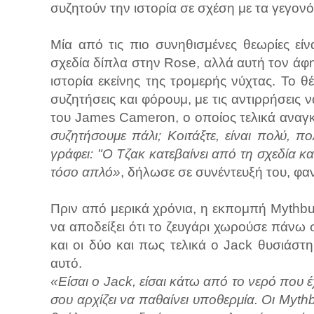
συζητούν την ιστορία σε σχέση με τα γεγονό
Μία από τις πιο συνηθισμένες θεωρίες εί
σχεδία δίπλα στην Rose, αλλά αυτή τον άφησ
ιστορία εκείνης της τρομερής νύχτας. Το θ
συζητήσεις και φόρουμ, με τις αντιρρήσεις
του James Cameron, ο οποίος τελικά αναγκ
συζητήσουμε πάλι; Κοιτάξτε, είναι πολύ, π
γράφει: "Ο Τζακ κατεβαίνει από τη σχεδία και
τόσο απλό»
, δήλωσε σε συνέντευξή του, φα
Πριν από μερικά χρόνια, η εκπομπή Mythbus
να αποδείξει ότι το ζευγάρι χωρούσε πάνω 
και οι δύο και πως τελικά ο Jack θυσιάσ
αυτό.
«Είσαι ο Jack, είσαι κάτω από το νερό που 
σου αρχίζει να παθαίνει υποθερμία. Οι Myth