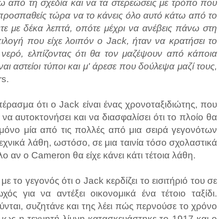
τω από τη σχεδία και να τα στερεώσεις με τρόπο που
προσπαθείς τώρα να το κάνεις όλο αυτό κάτω από το
τε με δέκα λεπτά, οπότε μέχρι να ανέβεις πάνω στη
πιλογή που είχε λοιπόν ο Jack, ήταν να κρατήσει το
νερό, ελπίζοντας ότι θα τον μαζέψουν από κάποια
ναι αστείοι τύποι και μ' άρεσε που δούλεψα μαζί τους,
rs.
έρασμα ότι ο Jack είναι ένας χρονοταξιδιώτης, που
να αυτοκτονήσει και να διασφαλίσει ότι το πλοίο θα
ι μόνο μία από τις πολλές από μια σειρά γεγονότων
νικά λάθη, ωστόσο, σε μια ταινία τόσο σχολαστικά
ολο αν ο Cameron θα είχε κάνει κάτι τέτοια λάθη.
ε το γεγονός ότι ο Jack κερδίζει το εισιτήριό του σε
χός για να αντέξει οικονομικά ένα τέτοιο ταξίδι.
ύνται, συζητάνε και της λέει πώς περνούσε το χρόνο
μως η τεχνητή λίμνη κατασκευάστηκε το 1917 και ο