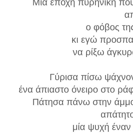
Μία εποχή πυρηνική πο
απ
ο φόβος τη
κι εγώ προσπ
να ρίξω άγκυρ
Γύρισα πίσω ψάχνον
ένα άπιαστο όνειρο στο ράφ
Πάτησα πάνω στην άμμο
απάτητο
μία ψυχή έναν 