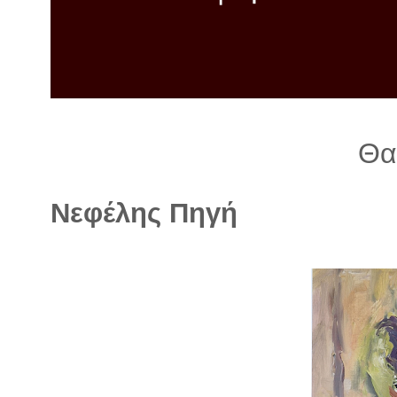
λ
λ
α
γ
ή
Θα
Νεφέλης Πηγή