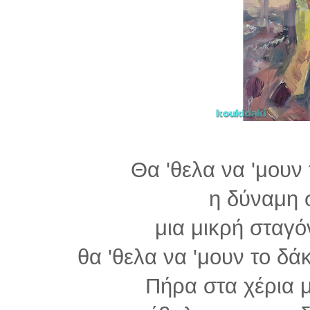
Θα 'θελα να 'μουν
η δύναμη 
μια μικρή σταγ
θα 'θελα να 'μουν το δά
Πήρα στα χέρια μ