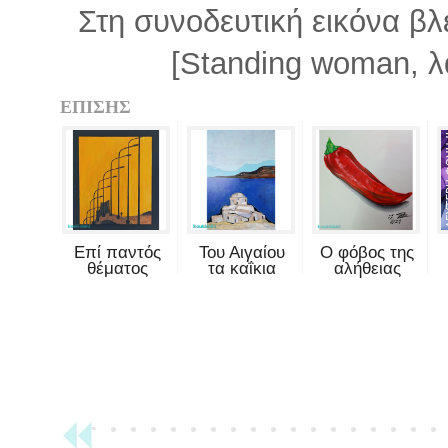
Στη συνοδευτική εικόνα β
[Standing woman, λά
ΕΠΙΣΗΣ
Επί παντός
Του Αιγαίου
Ο φόβος της
θέματος
τα καΐκια
αλήθειας