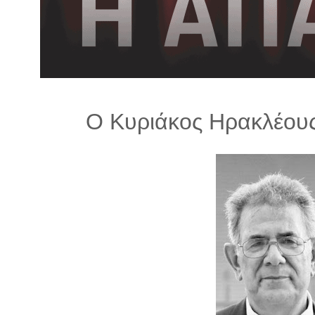
λ
λ
α
γ
ή
Ο Κυριάκος Ηρακλέους