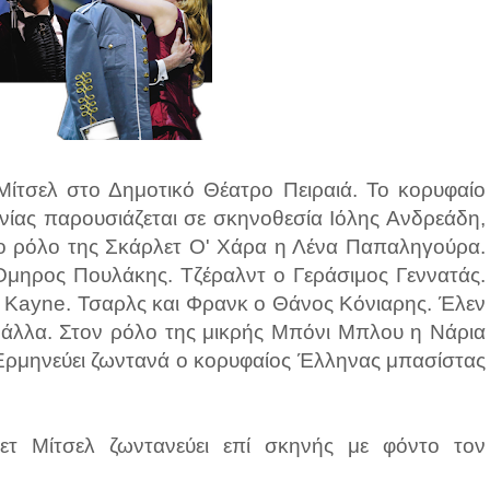
ίτσελ στο Δημοτικό Θέατρο Πειραιά. Το κορυφαίο
νίας παρουσιάζεται σε σκηνοθεσία Ιόλης Ανδρεάδη,
το ρόλο της Σκάρλετ Ο' Χάρα η Λένα Παπαληγούρα.
Όμηρος Πουλάκης. Τζέραλντ ο Γεράσιμος Γεννατάς.
ra Kayne. Τσαρλς και Φρανκ ο Θάνος Κόνιαρης. Έλεν
Πάλλα. Στον ρόλο της μικρής Μπόνι Μπλου η Νάρια
Ερμηνεύει ζωντανά ο κορυφαίος Έλληνας μπασίστας
ετ Μίτσελ ζωντανεύει επί σκηνής με φόντο τον