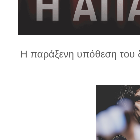
λ
λ
α
γ
ή
Η παράξενη υπόθεση του δρ