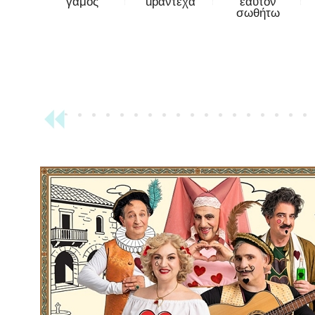
γάμος
upάντεχα
εαυτόν
σωθήτω