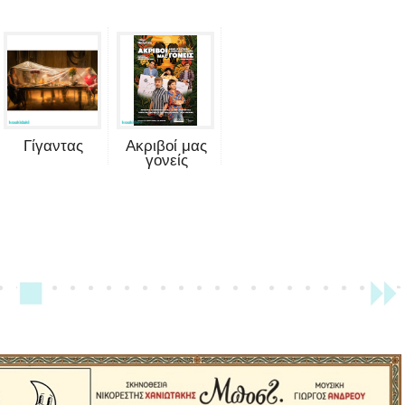
Γίγαντας
Ακριβοί μας
γονείς