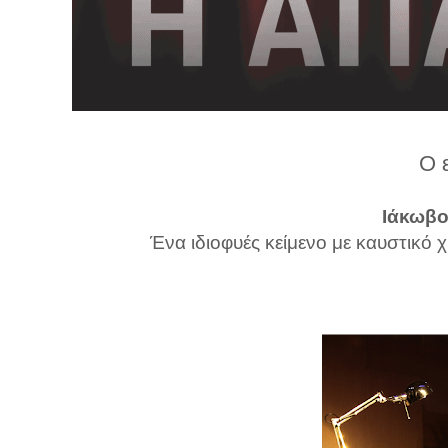
λ
λ
α
γ
ή
Ο 
Ιάκωβ
Ένα ιδιοφυές κείμενο με καυστικό