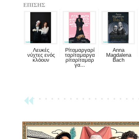
ΕΠΙΣΗΣ
Λευκές
Ρίταμαργαρί
Anna
νύχτες ενός
ταρίταμαργα
Magdalena
κλόουν
ρίταρίταμαρ
Bach
γα...