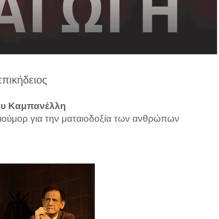
επικήδειος
ου Καμπανέλλη
 χιούμορ για την ματαιοδοξία των ανθρώπων