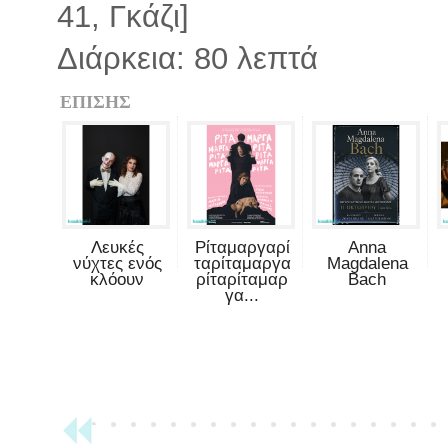
41, Γκάζι]
Διάρκεια: 80 λεπτά
ΕΠΙΣΗΣ
Λευκές
Ρίταμαργαρί
Anna
νύχτες ενός
ταρίταμαργα
Magdalena
κλόουν
ρίταρίταμαρ
Bach
γα...