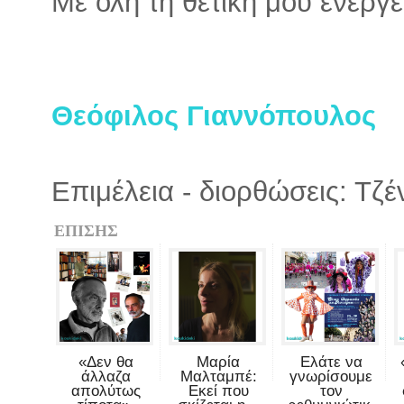
Με όλη τη θετική μου ενέργε
Θεόφιλος Γιαννόπουλος
Επιμέλεια - διορθώσεις: Τζ
ΕΠΙΣΗΣ
«Δεν θα
Μαρία
Ελάτε να
άλλαζα
Μαλταμπέ:
γνωρίσουμε
απολύτως
Εκεί που
τον