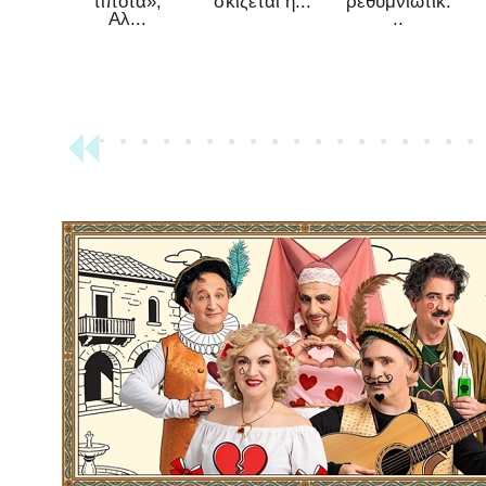
τίποτα»,
σκίζεται η...
ρεθυμνιώτικ.
Αλ...
..