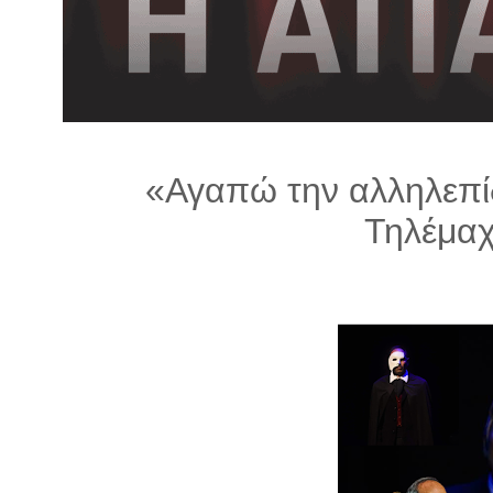
λ
λ
α
γ
ή
«Αγαπώ την αλληλεπί
Τηλέμαχ