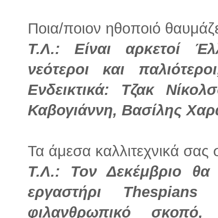
Ποια/ποιον ηθοποιό θαυμάζε
Τ.Λ.: Είναι αρκετοί Έλ
νεότεροι και παλιότερο
Ενδεικτικά: Τζακ Νίκολ
Καβογιάννη, Βασίλης Χα
Τα άμεσα καλλιτεχνικά σας 
Τ.Λ.: Τον Δεκέμβριο θα
εργαστήρι Thespians
φιλανθρωπικό σκοπό,