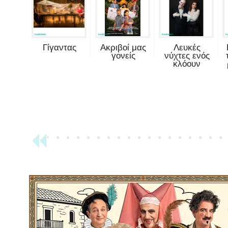
Γίγαντας
Ακριβοί μας
Λευκές
γονείς
νύχτες ενός
κλόουν