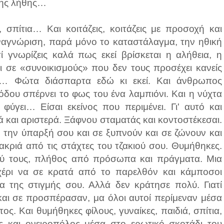
 της λήθης…
 σπίτια… Και κοιτάζεις, κοιτάζεις με προσοχή και
 αναγνώριση, παρά μόνο το καταστάλαγμα, την ηθική
 γνωρίζεις καλά πως εκεί βρίσκεται η αλήθεια, η
ι σε «συνοικισμούς» που δεν τους προσέχει κανείς
οί… Φώτα διάσπαρτα εδώ κι εκεί. Και άνθρωπος
ου σπέρνει το φως του ένα λαμπιόνι. Και η νύχτα
φύγει… Είσαι εκείνος που περιμένει. Γι' αυτό και
 και αριστερά. Ξάφνου σταματάς και κοντοστέκεσαι.
 την ύπαρξή σου και σε ξυπνούν και σε ζώνουν και
ακριά από τις στάχτες του τζακιού σου. Θυμήθηκες.
ξύ τους, πλήθος από πρόσωπα και πράγματα. Μια
χέρι να σε κρατά από το παρελθόν και κάμποσοι
α της στιγμής σου. Αλλά δεν κράτησε πολύ. Γιατί
και σε προσπέρασαν, μα όλοι αυτοί περίμεναν μέσα
ς. Και θυμήθηκες φίλους, γυναίκες, παιδιά, σπίτια,
ς και ονειροπόλος μέσα στο ερωτικό σκοτάδι του