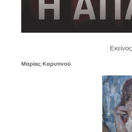
λ
λ
α
γ
ή
Εκείνος
Μαρίας Καρυτινού