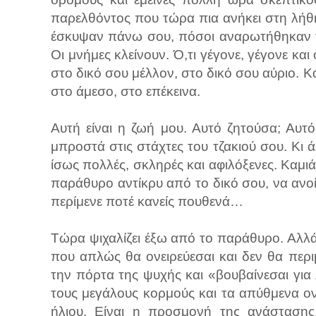
παρελθόντος που τώρα πια ανήκει στη λήθ
έσκυψαν πάνω σου, πόσοι αναρωτήθηκαν γ
Οι μνήμες κλείνουν. Ό,τι γέγονε, γέγονε κα
στο δικό σου μέλλον, στο δικό σου αύριο. Κ
στο άμεσο, στο επέκεινα.
Αυτή είναι η ζωή μου. Αυτό ζητούσα; Αυ
μπροστά στις στάχτες του τζακιού σου. Κι 
ίσως πολλές, σκληρές και αφιλόξενες. Καμιά
παράθυρο αντίκρυ από το δικό σου, να ανοί
περίμενε ποτέ κανείς πουθενά…
Τώρα ψιχαλίζει έξω από το παράθυρο. Αλλά 
που απλώς θα ονειρεύεσαι και δεν θα περ
την πόρτα της ψυχής και «βουβαίνεσαι γι
τους μεγάλους κορμούς και τα απύθμενα ον
ήλιου. Είναι η προσμονή της ανάστασης