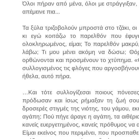
Όλοι πήραν από μένα, όλοι με στράγγιξαν, 
απέμεινε πια...
Τα ξύλα τριζοβολούν μπροστά στο τζάκι, οι
κι εγώ κοιτάζω το παρελθόν που έφυγ
ολοκληρωμένος, είμαι; Το παρελθόν μακρύ, 
λάβω; Τι μου μένει ακόμη να δώσω; Θόρ
ορθώνονται και προσμένουν το χτύπημα. «Θ
συλλογισμένος τις φλόγες που αργοσβήνουν
ήθελα, αυτό πήρα.
…Και τότε συλλογίζεσαι ποιους πόνεσες,
πρόδωσαν και ίσως ρήμαξαν τη ζωή σου.
δροσερές στιγμές της νιότης, του γάμου, ε
αγάπη; Πού πήγε άραγε η αγάπη, τα αιθέρι
κανείς ευεργετημένος, κανείς πρόθυμος να 
Είμαι εκείνος που περιμένει, που προσπαθ