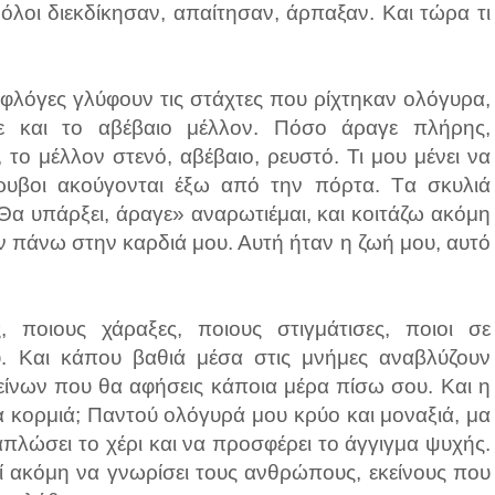
όλοι διεκδίκησαν, απαίτησαν, άρπαξαν. Και τώρα τι
 φλόγες γλύφουν τις στάχτες που ρίχτηκαν ολόγυρα,
ε και το αβέβαιο μέλλον. Πόσο άραγε πλήρης,
το μέλλον στενό, αβέβαιο, ρευστό. Τι μου μένει να
υβοι ακούγονται έξω από την πόρτα. Tα σκυλιά
α υπάρξει, άραγε» αναρωτιέμαι, και κοιτάζω ακόμη
 πάνω στην καρδιά μου. Αυτή ήταν η ζωή μου, αυτό
 ποιους χάραξες, ποιους στιγμάτισες, ποιοι σε
 Και κάπου βαθιά μέσα στις μνήμες αναβλύζουν
κείνων που θα αφήσεις κάποια μέρα πίσω σου. Και η
α κορμιά; Παντού ολόγυρά μου κρύο και μοναξιά, μα
απλώσει το χέρι και να προσφέρει το άγγιγμα ψυχής.
εί ακόμη να γνωρίσει τους ανθρώπους, εκείνους που