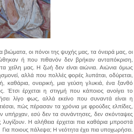
 βιώματα, οι πόνοι της ψυχής μας, τα όνειρά μας, οι
ώθηκαν ή που πιθανόν δεν βρήκαν ανταπόκριση,
 χείλη μας. Η ζωή δεν είναι αιώνια. Αιώνια όμως
ησμονεί, αλλά που πολλές φορές λυπάται, οδύρεται,
ή, καθάρια, ονειρική, μια γεύση γλυκιά, ένα ξανθό
. Έτσι έρχεται η στιγμή που κάποιος ανοίγει το
σει λίγο φως, αλλά εκείνο που συναντά είναι η
ιέσαι, πώς πέρασαν τα χρόνια με φρούδες ελπίδες,
αν υπήρχαν, εσύ δεν τα συνάντησες, δεν σκόνταψες
 λυγίζουν. Η αλήθεια έρχεται πια καθάρια μπροστά
ια ποιους πάλεψα; Η νεότητα έχει πια υποχωρήσει.