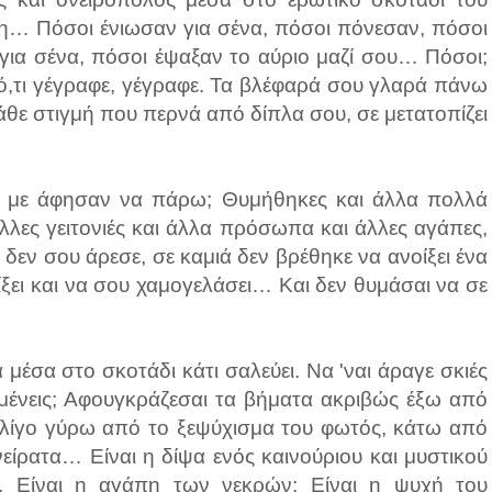
η… Πόσοι ένιωσαν για σένα, πόσοι πόνεσαν, πόσοι
ια σένα, πόσοι έψαξαν το αύριο μαζί σου… Πόσοι;
ι ό,τι γέγραφε, γέγραφε. Τα βλέφαρά σου γλαρά πάνω
άθε στιγμή που περνά από δίπλα σου, σε μετατοπίζει
τό με άφησαν να πάρω; Θυμήθηκες και άλλα πολλά
άλλες γειτονιές και άλλα πρόσωπα και άλλες αγάπες,
 δεν σου άρεσε, σε καμιά δεν βρέθηκε να ανοίξει ένα
ξει και να σου χαμογελάσει… Και δεν θυμάσαι να σε
μέσα στο σκοτάδι κάτι σαλεύει. Να 'ναι άραγε σκιές
ιμένεις; Αφουγκράζεσαι τα βήματα ακριβώς έξω από
α λίγο γύρω από το ξεψύχισμα του φωτός, κάτω από
είρατα… Είναι η δίψα ενός καινούριου και μυστικού
. Είναι η αγάπη των νεκρών; Είναι η ψυχή του