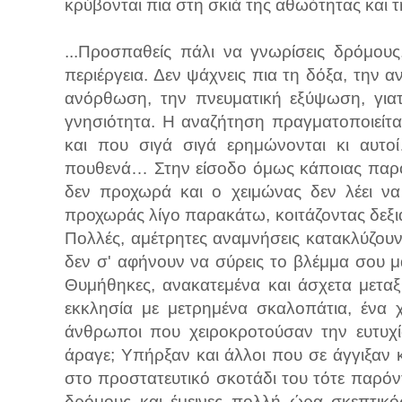
κρύβονται πια στη σκιά της αθωότητας και
...Προσπαθείς πάλι να γνωρίσεις δρόμους,
περιέργεια. Δεν ψάχνεις πια τη δόξα, την
ανόρθωση, την πνευματική εξύψωση, γιατί
γνησιότητα. Η αναζήτηση πραγματοποιείτα
και που σιγά σιγά ερημώνονται κι αυτ
πουθενά… Στην είσοδο όμως κάποιας παρόδ
δεν προχωρά και ο χειμώνας δεν λέει να 
προχωράς λίγο παρακάτω, κοιτάζοντας δεξιά
Πολλές, αμέτρητες αναμνήσεις κατακλύζουν
δεν σ' αφήνουν να σύρεις το βλέμμα σου μ
Θυμήθηκες, ανακατεμένα και άσχετα μετα
εκκλησία με μετρημένα σκαλοπάτια, ένα 
άνθρωποι που χειροκροτούσαν την ευτυχί
άραγε; Υπήρξαν και άλλοι που σε άγγιξαν 
στο προστατευτικό σκοτάδι του τότε παρόντο
δρόμους και έμεινες πολλή ώρα σκεπτικό