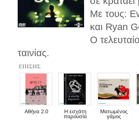
σε κρατάει 
Με τους: E
και Ryan G
Ο τελευταίο
ταινίας.
ΕΠΙΣΗΣ
Αθήνα 2.0
Η εσχάτη
Ματωμένος
παρουσία
γάμος