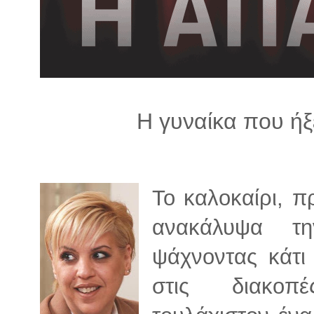
λ
λ
α
γ
ή
Η γυναίκα που ήξ
Το καλοκαίρι, π
ανακάλυψα τη
ψάχνοντας κάτι
στις διακο