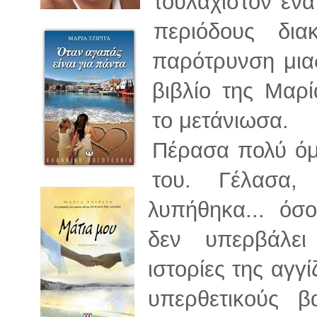
τουλάχιστον ένα
περιόδους δι
παρότρυνση μια
βιβλίο της Μαρ
το μετάνιωσα.
Πέρασα πολύ όμ
του. Γέλασα,
λυπήθηκα... όσ
δεν υπερβάλει
ιστορίες της αγγ
υπερθετικούς β