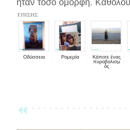
ήταν τόσο όμορφη. Καθόλο
ΕΠΙΣΗΣ
Οδύσσεια
Ρομερία
Κάποτε ένας
πυροβολισμ
ός