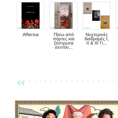
Affectus
Πίσω από
Νυχτερινές
πόρτες και
διαδρομές Ι,
ξέστρωτα
ΙΙ & ΙΙΙ Γι...
σεντόν...