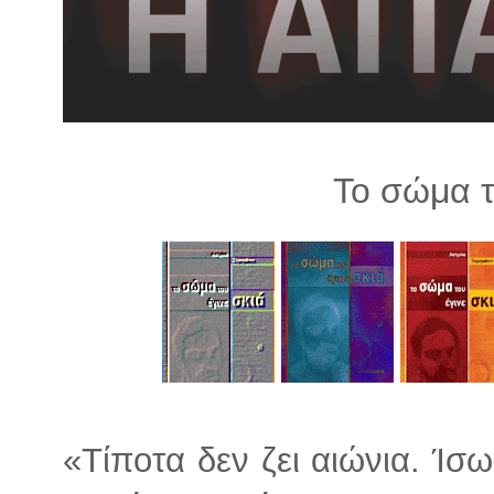
λ
λ
α
γ
ή
Το σώμα τ
«Τίποτα δεν ζει αιώνια. Ίσω