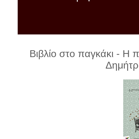
λ
λ
α
γ
ή
Βιβλίο στο παγκάκι - Η 
Δημήτρ