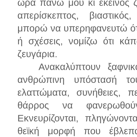
ώρα πάνω μου κι εκείνος 
απερίσκεπτος, βιαστικό
μπορώ να υπερηφανευτώ ό
ή σχέσεις, νομίζω ότι κά
ζευγάρια.
Ανακαλύπτουν ξαφνικά
ανθρώπινη υπόστασή τ
ελαττώματα, συνήθειες, π
θάρρος να φανερωθού
Εκνευρίζονται, πληγώνοντα
θεϊκή μορφή που έβλεπ