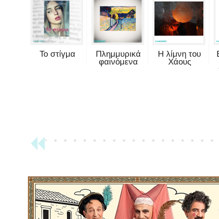
Το στίγμα
Πλημμυρικά
Η λίμνη του
φαινόμενα
Χάους