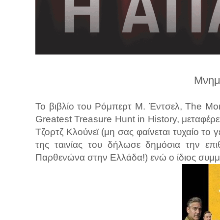
λ
λ
α
γ
ή
Μνημ
Το βιβλίο του Ρόμπερτ Μ. Έντσελ, The Mo
Greatest Treasure Hunt in History, μεταφέρ
Τζορτζ Κλούνεϊ (μη σας φαίνεται τυχαίο το 
της ταινίας του δήλωσε δημόσια την επ
Παρθενώνα στην Ελλάδα!) ενώ ο ίδιος συμμετ