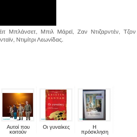
Κέιτ Μπλάνσετ, Μπιλ Μάρεϊ, Ζαν Ντιζαρντέν, Τζον
αϊν, Ντιμίτρι Λεωνίδας.
Αυτοί που
Οι γυναίκες
Η
κοιτούν
πρόσκληση