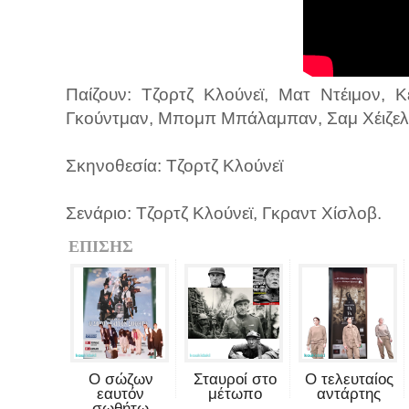
Παίζουν: Τζορτζ Κλούνεϊ, Ματ Ντέιμον, 
Γκούντμαν, Μπομπ Μπάλαμπαν, Σαμ Χέιζελντ
Σκηνοθεσία: Τζορτζ Κλούνεϊ
Σενάριο: Τζορτζ Κλούνεϊ, Γκραντ Χίσλοβ.
ΕΠΙΣΗΣ
Ο σώζων
Σταυροί στο
Ο τελευταίος
εαυτόν
μέτωπο
αντάρτης
σωθήτω