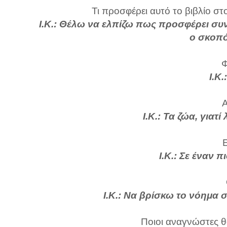
Τι προσφέρει αυτό το βιβλίο στ
Ι.Κ.: Θέλω να ελπίζω πως προσφέρει συ
ο σκοπό
Φ
Ι.Κ
Α
Ι.Κ.: Τα ζώα, γιατ
Ε
Ι.Κ.: Σε έναν 
Ι.Κ.: Να βρίσκω το νόημα 
Ποιοι αναγνώστες θ