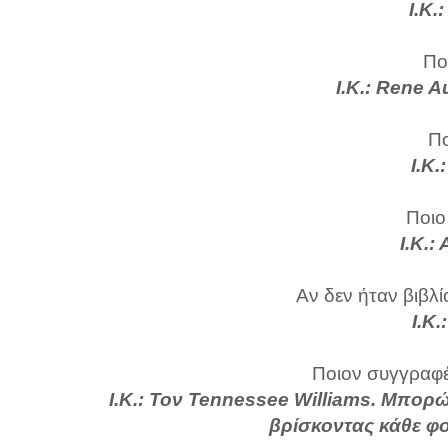
Ι.Κ.
Πο
Ι.Κ.: Rene 
Πο
Ι.Κ.
Ποιο
Ι.Κ.
Αν δεν ήταν βιβλί
Ι.Κ.
Ποιον συγγραφέ
Ι.Κ.: Τον Tennessee Williams. Μπορ
βρίσκοντας κάθε φο