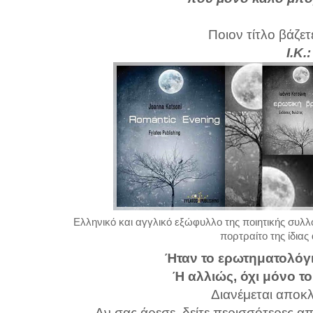
Ποιον τίτλο βάζετ
Ι.Κ
Ελληνικό και αγγλικό εξώφυλλο της ποιητικής συλ
πορτραίτο της ίδιας
Ήταν το ερωτηματολόγιο
Ή αλλιώς, όχι μόνο τ
Διανέμεται αποκλ
Αν σας άρεσε, δείτε περισσότερες απ