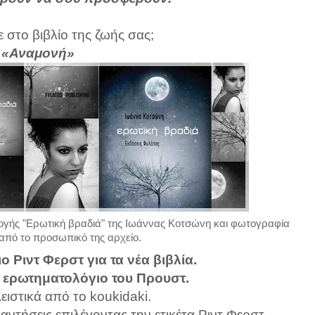
ε στο βιβλίο της ζωής σας;
.: «Αναμονή»
λογής "Ερωτική βραδιά" της Ιωάννας Κοτσώνη και φωτογραφία
 από το προσωπικό της αρχείο.
 Ριντ Φερστ για τα νέα βιβλία.
ο ερωτηματολόγιο του Προυστ.
ειστικά από το koukidaki.
αντήσεις επιλέγοντας την ετικέτα Ριντ Φερστ.