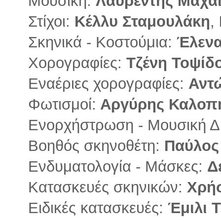
Μουσική:
Λαυρέντης Μαχαι
Στίχοι:
Κέλλυ Σταμουλάκη
,
Σκηνικά - Κοστούμια:
Έλενα
Χορογραφίες:
Τζένη Τοψίδ
Εναέριες χορογραφίες:
Αντ
Φωτισμοί:
Αργύρης Καλοπ
Ενορχήστρωση - Μουσική Δ
Βοηθός σκηνοθέτη:
Παύλος
Ενδυματολογία - Μάσκες:
Δ
Κατασκευές σκηνικών:
Χρήσ
Ειδικές κατασκευές:
Έμιλι Τ