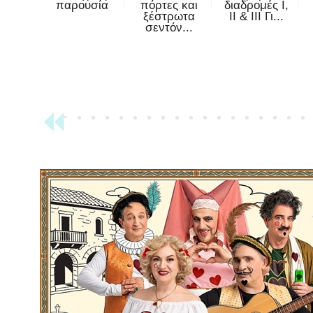
παρουσία
πόρτες και
διαδρομές Ι,
ξέστρωτα
ΙΙ & ΙΙΙ Γι...
σεντόν...