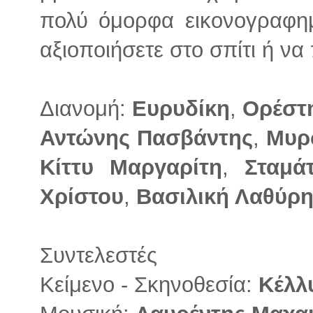
πολύ όμορφα εικονογραφη
αξιοποιήσετε στο σπίτι ή ν
Διανομή:
Ευρυδίκη
,
Ορέστη
Αντώνης Πασβάντης
,
Μυρ
Κίττυ Μαργαρίτη
,
Σταμάτ
Χρίστου
,
Βασιλική Λαθύρ
Συντελεστές
Κείμενο - Σκηνοθεσία:
Κέλλ