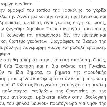
λύσμιγη σύνθεση.
ην ομορφιά του τοπίου της Τοσκάνης, το γκρίζο
λει την Αγνότητα και την Αγάπη της Παναγίας και
ρτεμισίας, αντίθετα, είναι γεμάτες οργή και μίσος,
ν ζωγράφο Agostino Tassi, συνεργάτη του επίσης
. Η κοινωνία την απομόνωσε, δεν την πίστεψε και
ς και θωπείες γερόντων. Ζωγράφισε το βιασμό της
Μαγδαληνή πανέμορφη γυμνή και ροδαλή ερωμένη.
φέρνη.
ν στη θεματική και στην εικαστική απόδοση. Όμως,
Η θεία Έκσταση και η Βία ενάντια στη Γυναίκα,
ούν τα ίδια βήματα, τα βήματα της Φροϋδικής
οσμή του κρίνου και Σφουμάτο σαν κερί, η υπέρβαση
ι αίμα. Ο Κώστας Ευαγγελάτος επιτυγχάνει τη μεγάλη
παλαιότερων «εχθρών», της Θρησκείας και της
του αντίστοιχα. Βρίσκεται πλέον στην Ιδεολογική
ου, του ψηλού βουνού- πρωτόγνωρο για νησί- της