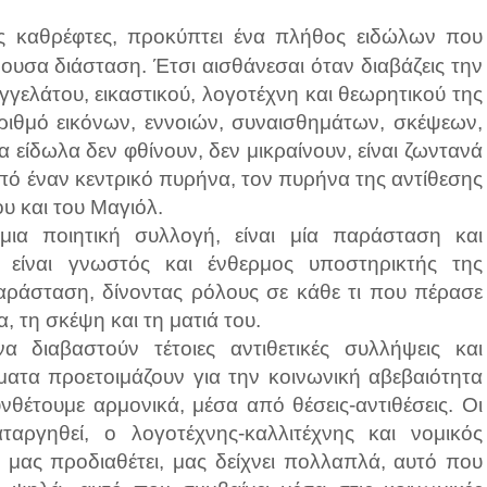
ούς καθρέφτες, προκύπτει ένα πλήθος ειδώλων που
νουσα διάσταση. Έτσι αισθάνεσαι όταν διαβάζεις την
γελάτου, εικαστικού, λογοτέχνη και θεωρητικού της
αριθμό εικόνων, εννοιών, συναισθημάτων, σκέψεων,
είδωλα δεν φθίνουν, δεν μικραίνουν, είναι ζωντανά
πό έναν κεντρικό πυρήνα, τον πυρήνα της αντίθεσης
υ και του Μαγιόλ.
ια ποιητική συλλογή, είναι μία παράσταση και
είναι γνωστός και ένθερμος υποστηρικτής της
παράσταση, δίνοντας ρόλους σε κάθε τι που πέρασε
 τη σκέψη και τη ματιά του.
 διαβαστούν τέτοιες αντιθετικές συλλήψεις και
ήματα προετοιμάζουν για την κοινωνική αβεβαιότητα
νθέτουμε αρμονικά, μέσα από θέσεις-αντιθέσεις. Οι
αταργηθεί, ο λογοτέχνης-καλλιτέχνης και νομικός
ι, μας προδιαθέτει, μας δείχνει πολλαπλά, αυτό που