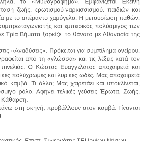
ληλα, το «Μυθογράφημα». Εμφανίζεται Εκείνη
αση ζωής, ερωτισμού-ναρκισσισμού, παιδιών και
ία με το απέραντο χαμόγελο. Η μετουσίωση παθών,
 συμπρωταγωνιστής και εμπειρικός πολύσμιγος των
 Τρία Βήματα ξορκίζει το θάνατο με Αθανασία της
στις «Αναδύσεις». Πρόκειται για συμπίλημα ονείρου,
ραφείται από τη «γλώσσα» και τις λέξεις κατά τον
ς πινελιάς. Ο Κώστας Ευαγγελάτος αποχαιρετά και
τικές πολύχρωμες και λυρικές ωδές. Μας αποχαιρετά
κό καμβά. Τι άλλο; Μας χαιρετάει και υποκλίνεται,
σμιγο ρόλο. Αφήνει τελικές γεύσεις Έρωτα, Ζωής,
ς Κάθαρση.
πάνω στη σκηνή, προβάλλουν στον καμβά. Γίνονται
!
καστικός, Επιστ. Συνεργάτης ΤΕΙ Ιονίων Νήσων.