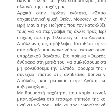
εκείνος έβλεπε και βλέπει-σηματωρός απ
αλλαγές της εποχής μας.
Αρχικά στην πρώτη ενότητα, «Σπασμέ
αρχαιοεληνική ψυχή Θεών, Μουσών και Φι
Ιερή Μανία της Ποίησης που τον κατακλύζει
τους για να περιγράψει τις άλλες τρείς Ι
στίχους του: την Τελετουργική του Διονύσ
Απόλλωνα, ως πρόβλεψη. Καταθέτει τη νεα
από φθορές και αναγεννήσεις, έντονα συνα
υπαρξιακού θανάτου. Στο ποίημα «Θυρεός
άνθρακα στη ματιά του, να σμιλεύσουμε στ
μη φονεύσουμε την Ελπίδα, φρουροί της 
συνέχεια, πιστός στις αντιθέσεις, θρηνεί
Απόλιδες και μέτοικοι στην Αγάπη κα
κυβερνοχώρας.
Με θαυμαστή ταχύτητα, που καμία τεχνολ
μπαινοβγαίνει στα τέσσερα επίπεδα της κ
Εσύ κι Εγώ, του Εμείς, και της Εννοιολογικ