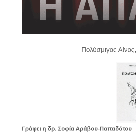
λ
λ
α
γ
ή
Πολύσμιγος Αίνος
Γράφει η δρ. Σοφία Αράβου-Παπαδάτου