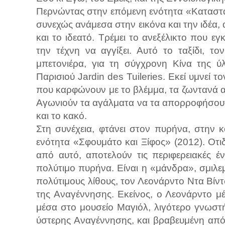
Περνώντας στην επόμενη ενότητα «Καταστάσ
συνεχώς ανάμεσα στην εικόνα και την ιδέα,
και το ιδεατό. Τρέμει το ανεξέλικτο που εγ
την τέχνη να αγγίξει. Αυτό το ταξίδι, 
μπετονιέρα, για τη σύγχρονη Κίνα της ύ
Παρισιού Jardin des Tuileries. Εκεί υμνεί τ
που καρφώνουν με το βλέμμα, τα ζωντανά 
Αγωνιούν τα αγάλματα να τα απορροφήσουν
και το κακό.
Στη συνέχεια, φτάνει στον πυρήνα, στην 
ενότητα «Σφουμάτο και Ξίφος» (2012). Οτιδ
από αυτό, αποτελούν τις περιφερειακές έ
πολύτιμο πυρήνα. Είναι η «μάνδρα», σμιλ
πολύτιμους λίθους, τον Λεονάρντο Ντα Βίντ
της Αναγέννησης. Εκείνος, ο Λεονάρντο μ
μέσα στο μουσείο Μαγιόλ, λιγότερο γνωσ
ύστερης Αναγέννησης, και βραβευμένη από