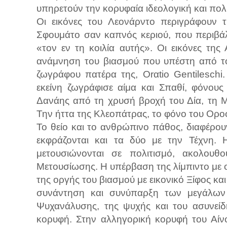
υπηρετούν την κορυφαία ιδεολογική και πο
Οι εικόνες του Λεονάρντο περιγράφουν τ
Σφουμάτο σαν καπνός κεριού, που περιβάλ
«τον εν τη κοιλία αυτής». Οι εικόνες της Α
ανάμνηση του βιασμού που υπέστη από το
ζωγράφου πατέρα της, Orαtio Gentileschi
εκείνη ζωγράφισε αίμα και Σπαθί, φόνου
Δανάης από τη χρυσή βροχή του Δία, τη 
Την ήττα της Κλεοπάτρας, το φόνο του Ορο
Το θείο και το ανθρώπινο πάθος, διαφέρου
εκφράζονται και τα δύο με την Τέχνη. 
μετουσιώνονται σε πολιτισμό, ακολουθ
Μετουσίωσης. Η υπέρβαση της λίμπιντο με 
της οργής του βιασμού με εικονικό Ξίφος κα
συνάντηση και συνύπαρξη των μεγάλων 
Ψυχανάλυσης, της ψυχής και του ασυνείδη
κορυφή. Στην αλληγορική κορυφή του Αίν