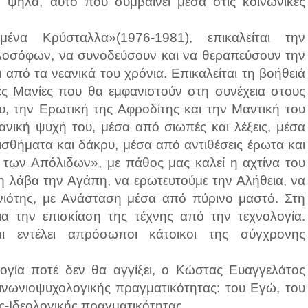
ό ψηλά, αυτό που συμβαίνει μέσα στις κοινωνικές
να Κρύσταλλα»(1976-1981), επικαλείται την
λοσόφων, να συνοδεύσουν και να θεραπεύσουν την
 από τα νεανικά του χρόνια. Επικαλείται τη βοήθειά
ερές Μανίες που θα εμφανιστούν στη συνέχεια στους
ου, την Ερωτική της Αφροδίτης και την Μαντική του
νική ψυχή του, μέσα από σιωπές και λέξεις, μέσα
ισθήματα και δάκρυ, μέσα από αντιθέσεις έρωτα και
 των Απόλιδων», με πάθος μας καλεί η αχτίνα του
η λάβα την Αγάπη, να ερωτευτούμε την Αλήθεια, να
νιότης, με Ανάσταση μέσα από πύρινο μαστό. Στη
 για την επισκίαση της τέχνης από την τεχνολογία.
ι εντέλει απρόσωποι κάτοικοι της σύγχρονης
ογία ποτέ δεν θα αγγίξει, ο Κώστας Ευαγγελάτος
οινωνιοψυχολογικής πραγματικότητας: του Εγώ, του
ής-Ιδεολογικής πραγματικότητας.