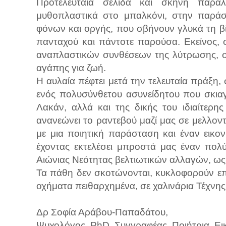
Προτελευταία σελίδα και σκηνή παράλ
μυθοπλαστικά στο μπαλκόνι, στην παράστ
φόνων και οργής, που σβήνουν γλυκά τη β
πανταχού και πάντοτε παρούσα. Εκείνος,
αναπλαστικών συνθέσεων της λύτρωσης, σε
αγάπης για ζωή.
Η αυλαία πέφτει μετά την τελευταία πράξη, 
ενός πολυσύνθετου ασυνείδητου που σκιαγ
Λακάν, αλλά και της δικής του ιδιαίτερη
ανανεώνει το ραντεβού μαζί μας σε μελλον
με μια ποιητική παράσταση και έναν εικονι
έχοντας εκτελέσει μπροστά μας έναν πολύ
Αιώνιας Νεότητας βελτιωτικών αλλαγών, ω
Τα πάθη δεν σκοτώνονται, κυκλοφορούν ε
οχήματα πειθαρχημένα, σε χαλινάρια Τέχνης
Δρ Σοφία Αράβου-Παπαδάτου,
Ψυχολόγος, PhD, Συγγραφέας, Ποιήτρια, Ει