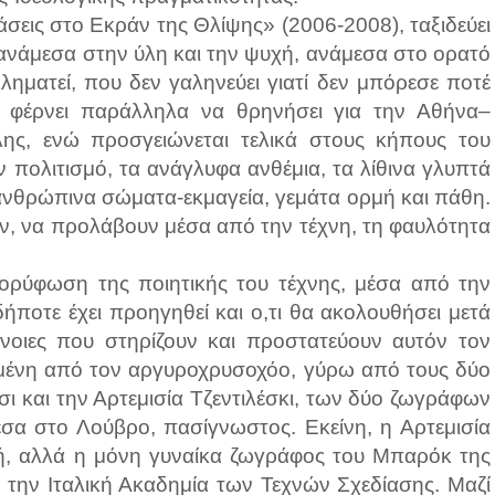
εις στο Εκράν της Θλίψης» (2006-2008), ταξιδεύει
 ανάμεσα στην ύλη και την ψυχή, ανάμεσα στο ορατό
κληματεί, που δεν γαληνεύει γιατί δεν μπόρεσε ποτέ
τον φέρνει παράλληλα να θρηνήσει για την Αθήνα–
λης, ενώ προσγειώνεται τελικά στους κήπους του
ον πολιτισμό, τα ανάγλυφα ανθέμια, τα λίθινα γλυπτά
ανθρώπινα σώματα-εκμαγεία, γεμάτα ορμή και πάθη.
, να προλάβουν μέσα από την τέχνη, τη φαυλότητα
κορύφωση της ποιητικής του τέχνης, μέσα από την
ήποτε έχει προηγηθεί και ο,τι θα ακολουθήσει μετά
ννοιες που στηρίζουν και προστατεύουν αυτόν τον
εμένη από τον αργυροχρυσοχόο, γύρω από τους δύο
σι και την Αρτεμισία Τζεντιλέσκι, των δύο ζωγράφων
έσα στο Λούβρο, πασίγνωστος. Εκείνη, η Αρτεμισία
τή, αλλά η μόνη γυναίκα ζωγράφος του Μπαρόκ της
 την Ιταλική Ακαδημία των Τεχνών Σχεδίασης. Μαζί