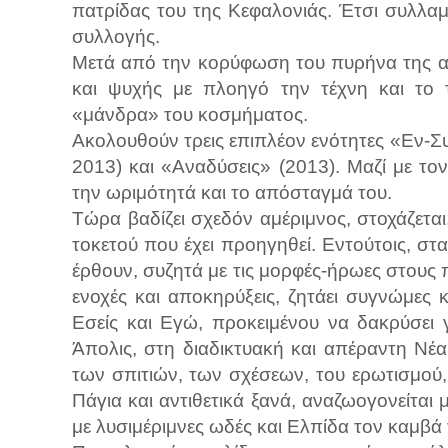
πατρίδας του της Κεφαλονιάς. Έτσι συλλαμβά
συλλογής.
Μετά από την κορύφωση του πυρήνα της α
και ψυχής με πλοηγό την τέχνη και το τ
«μάνδρα» του κοσμήματος.
Ακολουθούν τρεις επιπλέον ενότητες «Εν-
2013) και «Αναδύσεις» (2013). Μαζί με το
την ωριμότητά και το απόσταγμά του.
Τώρα βαδίζει σχεδόν αμέριμνος, στοχάζεται
τοκετού που έχει προηγηθεί. Εντούτοις, σ
έρθουν, συζητά με τις μορφές-ήρωες στους 
ενοχές και αποκηρύξεις, ζητάει συγνώμες 
Εσείς και Εγώ, προκειμένου να δακρύσει 
Άπολις, στη διαδικτυακή και απέραντη Νέ
των σπιτιών, των σχέσεων, του ερωτισμού, 
Πάγια και αντιθετικά ξανά, αναζωογονείται
με λυσιμέριμνες ωδές και Ελπίδα τον καμβά 