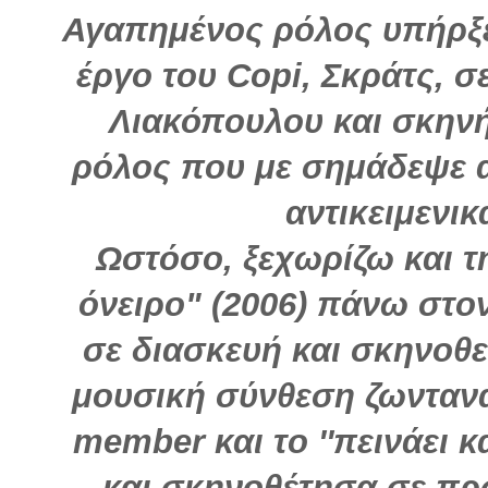
Αγαπημένος ρόλος υπήρξε
έργο του Copi, Σκράτς, 
Λιακόπουλου και σκηνή
ρόλος που με σημάδεψε 
αντικειμενι
Ωστόσο, ξεχωρίζω και 
όνειρο" (2006) πάνω στ
σε διασκευή και σκηνοθ
μουσική σύνθεση ζωντανά
member και το ''πεινάει κ
και σκηνοθέτησα σε π