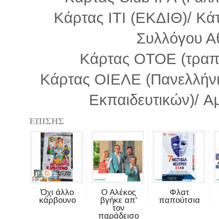
Κάρτας ΙΤΙ (ΕΚΔΙΘ)/ Κά
Συλλόγου Α
Κάρτας ΟΤΟΕ (τραπε
Κάρτας ΟΙΕΛΕ (Πανελλήνι
Εκπαιδευτικών)/ Α
ΕΠΙΣΗΣ
Όχι άλλο
Ο Αλέκος
Φλατ
κάρβουνο
βγήκε απ'
παπούτσια
τον
παράδεισο