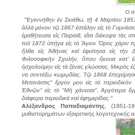
Ο σ
"Ἐγεννήθην ἐν Σκιάθω, τῇ 4 Μαρτίου 185
ἀλλὰ μόνον τῷ 1867 ἐστάλην εἰς τὸ Γυμνάσιο
ἐμαθήτευσα εἰς Πειραιᾶ, εἴτα διέκοψα τὰς σ
τοῦ 1872 ὑπήγα εἰς τὸ Ἅγιον Ὅρος χάριν 
ἤλθα εἰς Ἀθήνας καί ἐφοίτησα εἰς τὴν 
Φιλοσοφικὴν Σχολήν, ὅπου ἤκουα κατ’ ἐκ
ἠσχολούμην εἰς τὰ ξένας γλώσσας. Μικρὸς ἐζ
να συντάξω κωμῳδίας. Τῷ 1868 ἐπεχείρησ
Μετανάστις" ἔργον μου εἰς τὸ περιοδικὸ
Ἐθνῶν" εἰς τὸ "Μὴ χάνεσαι". Ἀργότερα ἔγ
διάφορα περιοδικὰ καί ἐφημερίδας."
Αλέξανδρος Παπαδιαμάντης
, (1851-1
μυθιστορημάτων εξαιρετικής λογοτεχνικής α