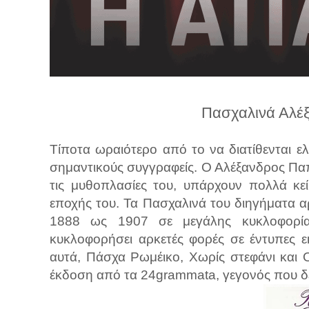
λ
λ
α
γ
ή
Πασχαλινά Αλέ
Τίποτα ωραιότερο από το να διατίθενται ε
σημαντικούς συγγραφείς. Ο Αλέξανδρος Παπ
τις μυθοπλασίες του, υπάρχουν πολλά κε
εποχής του. Τα Πασχαλινά του διηγήματα α
1888 ως 1907 σε μεγάλης κυκλοφορίας
κυκλοφορήσει αρκετές φορές σε έντυπες ε
αυτά, Πάσχα Ρωμέικο, Χωρίς στεφάνι και 
έκδοση από τα 24grammata, γεγονός που 