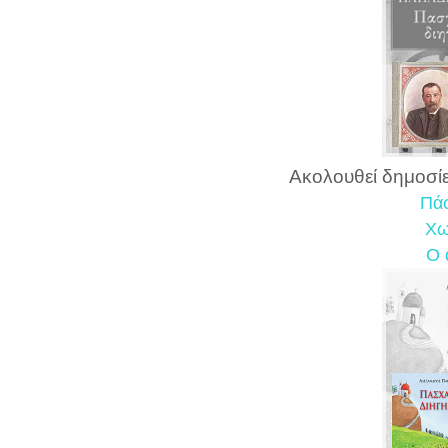
Ακολουθεί δημοσί
Πά
Χω
Ο 