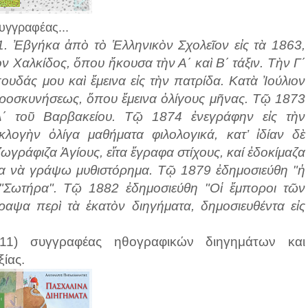
υγγραφέας...
1. Ἐβγήκα ἀπὸ τὸ Ἑλληνικὸν Σχολεῖον εἰς τὰ 1863,
ν Χαλκίδος, ὅπου ἤκουσα τὴν Α΄ καὶ Β΄ τάξιν. Τὴν Γ΄
πουδάς μου καὶ ἔμεινα εἰς τὴν πατρίδα. Κατὰ Ἰούλιον
προσκυνήσεως, ὅπου ἔμεινα ὀλίγους μῆνας. Τῷ 1873
Δ΄ τοῦ Βαρβακείου. Τῷ 1874 ἐνεγράφην εἰς τὴν
λογὴν ὀλίγα μαθήματα φιλολογικά, κατ’ ἰδίαν δὲ
ωγράφιζα Ἁγίους, εἴτα ἔγραφα στίχους, καί ἐδοκίμαζα
α νὰ γράψω μυθιστόρημα. Τῷ 1879 ἐδημοσιεύθη "ἡ
ν "Σωτήρα". Τῷ 1882 ἐδημοσιεύθη "Οἱ ἔμποροι τῶν
ραψα περὶ τὰ ἑκατὸν διηγήματα, δημοσιευθέντα εἰς
911) συγγραφέας ηθογραφικών διηγημάτων και
ξίας.