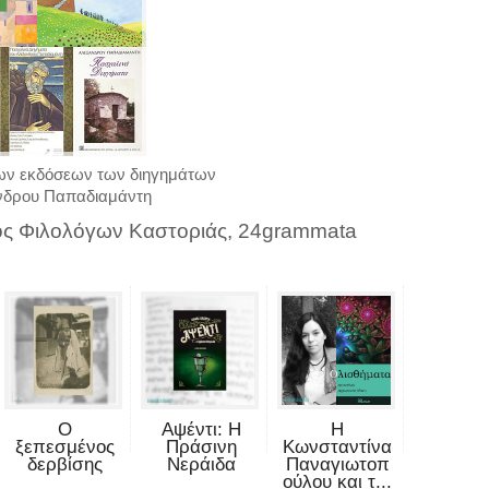
ν εκδόσεων των διηγημάτων
νδρου Παπαδιαμάντη
ος Φιλολόγων Καστοριάς, 24grammata
Ο
Αψέντι: Η
Η
ξεπεσμένος
Πράσινη
Κωνσταντίνα
δερβίσης
Νεράιδα
Παναγιωτοπ
ούλου και τ...